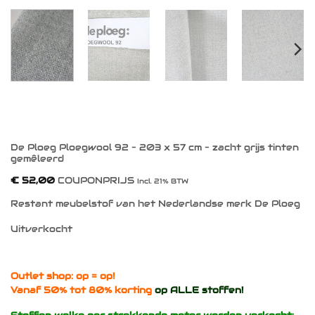
De Ploeg Ploegwool 92 – 203 x 57 cm – zacht grijs tinten
gemêleerd
€
52,00
COUPONPRIJS
Incl. 21% BTW
Restant meubelstof van het Nederlandse merk De Ploeg
Uitverkocht
Outlet shop: op = op!
Vanaf 50% tot 80% korting
op ALLE stoffen!