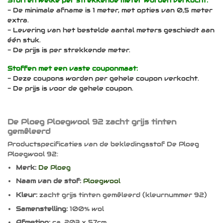
Stoffen welke per strekkende meter worden verkocht:
- De minimale afname is 1 meter, met opties van 0,5 meter
extra.
- Levering van het bestelde aantal meters geschiedt aan
één stuk.
- De prijs is per strekkende meter.
Stoffen met een vaste couponmaat:
- Deze coupons worden per gehele coupon verkocht.
- De prijs is voor de gehele coupon.
De Ploeg Ploegwool 92 zacht grijs tinten
gemêleerd
Productspecificaties van de bekledingsstof De Ploeg
Ploegwool 92:
Merk:
De Ploeg
Naam van de stof:
Ploegwool
Kleur:
zacht grijs tinten gemêleerd (kleurnummer 92)
Samenstelling:
100% wol
Afmeting:
ca. 203 x 57cm