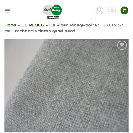
Ga
naar
inhoud
Home
»
DE PLOEG
»
De Ploeg Ploegwool 92 – 203 x 57
cm – zacht grijs tinten gemêleerd
Toevoegen
aan
verlanglijst