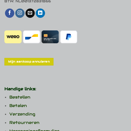
BTW: NL001372831B66
Mijn aankoop annuleren
Handige links:
Bestellen
Betalen
Verzending
Retourneren