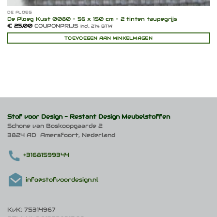
DE PLOEG
De Ploeg Kust 0080 – 56 x 150 cm – 2 tinten taupegrijs
€
25,00
COUPONPRIJS
Incl. 21% BTW
TOEVOEGEN AAN WINKELWAGEN
Stof voor Design -
Restant Design Meubelstoffen
Schone van Boskoopgaarde 2
3824 AD Amersfoort, Nederland
+31681599344
info@stofvoordesign.nl
KvK: 75314967