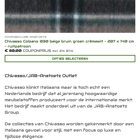
CHIVASSO/JAB-ANSTOETZ
Chivasso Colzano 030 beige bruin groen crèmewit – 207 x 140 cm
– ruitpatroon
€
80,00
COUPONPRIJS
Incl. 21% BTW
OPTIES SELECTEREN
Chivasso/JAB-Anstoetz Outlet
Chivasso klinkt Italiaans maar is toch echt een
Nederlands bedrijf dat al jarenlang hoogwaardige
meubelstoffen produceert voor de internationale markt.
Het bedrijf maakt onderdeel uit van de JAB-Anstoetz
Group.
De collecties van Chivasso worden gekenmerkt door een
Italiaans gevoel voor stijl, met een focus op luxe en
tijdloze élégance.