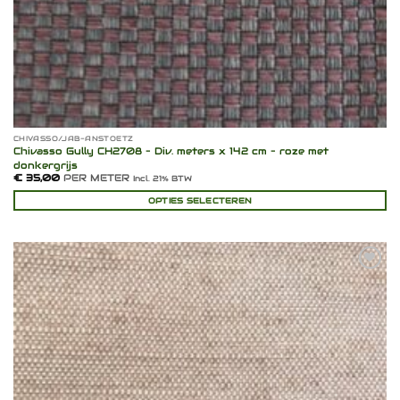
CHIVASSO/JAB-ANSTOETZ
Chivasso Gully CH2708 – Div. meters x 142 cm – roze met
donkergrijs
€
35,00
PER METER
Incl. 21% BTW
OPTIES SELECTEREN
Toevoegen
aan
verlanglijst