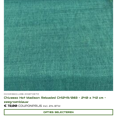
CHIVASSO/JAB-ANSTOETZ
Chivasso Hot Madison Reloaded CH1249/083 – 240 x 142 cm –
zeegroenblauw
€
72,00
COUPONPRIJS
Incl. 21% BTW
OPTIES SELECTEREN