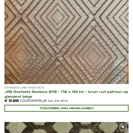
CHIVASSO/JAB-ANSTOETZ
JAB Anstoetz Rombico 070 – 170 x 133 cm – bruin ruit patroon op
glanzend beige
€
51,00
COUPONPRIJS
Incl. 21% BTW
TOEVOEGEN AAN WINKELWAGEN