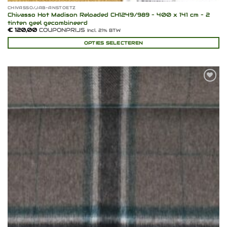
CHIVASSO/JAB-ANSTOETZ
Chivasso Hot Madison Reloaded CH1249/989 – 400 x 141 cm – 2
tinten geel gecombineerd
€
120,00
COUPONPRIJS
Incl. 21% BTW
OPTIES SELECTEREN
Toevoegen
aan
verlanglijst