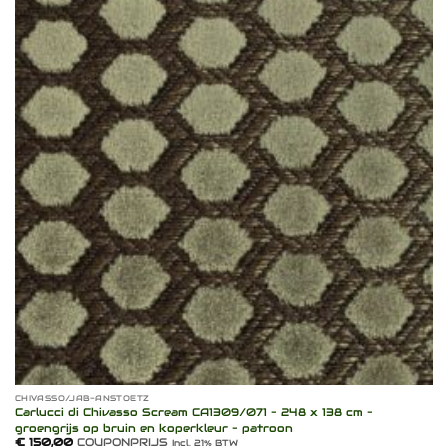
Toevoegen
aan
verlanglijst
CHIVASSO/JAB-ANSTOETZ
Carlucci di Chivasso Scream CA1309/071 – 248 x 138 cm –
groengrijs op bruin en koperkleur – patroon
€
150,00
COUPONPRIJS
Incl. 21% BTW