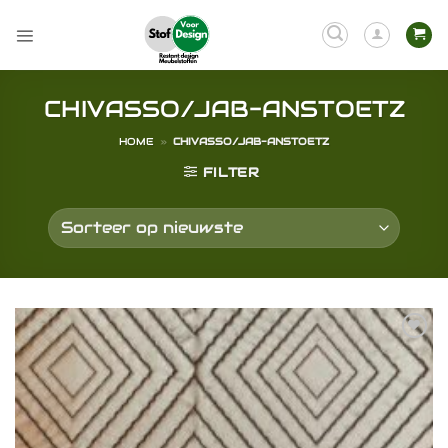
Ga
naar
inhoud
CHIVASSO/JAB-ANSTOETZ
HOME
»
CHIVASSO/JAB-ANSTOETZ
FILTER
Toevoegen
aan
verlanglijst