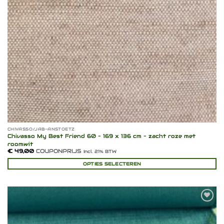
CHIVASSO/JAB-ANSTOETZ
Chivasso My Best Friend 60 – 169 x 136 cm – zacht roze met
roomwit
€
49,00
COUPONPRIJS
Incl. 21% BTW
OPTIES SELECTEREN
Toevoegen
aan
verlanglijst