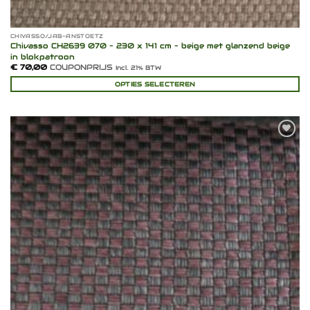
CHIVASSO/JAB-ANSTOETZ
Chivasso CH2639 070 – 230 x 141 cm – beige met glanzend beige
in blokpatroon
€
70,00
COUPONPRIJS
Incl. 21% BTW
OPTIES SELECTEREN
Toevoegen
aan
verlanglijst