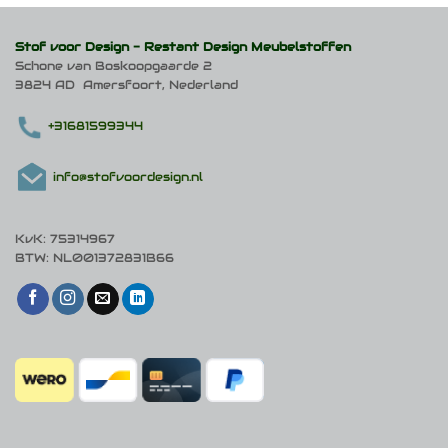
Stof voor Design -
Restant Design Meubelstoffen
Schone van Boskoopgaarde 2
3824 AD Amersfoort, Nederland
+31681599344
info@stofvoordesign.nl
KvK: 75314967
BTW: NL001372831B66