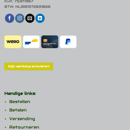
KvK: 75314967
BTW: NL001372831B66
Mijn aankoop annuleren
Handige links:
Bestellen
Betalen
Verzending
Retourneren