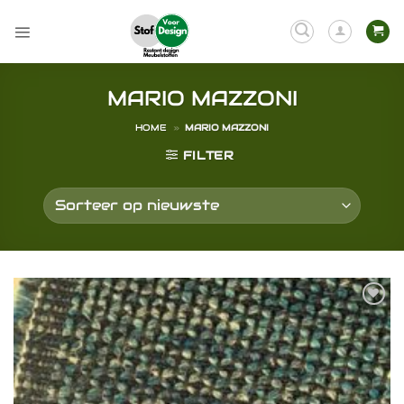
Ga
naar
inhoud
MARIO MAZZONI
HOME
»
MARIO MAZZONI
FILTER
Toevoegen
aan
verlanglijst