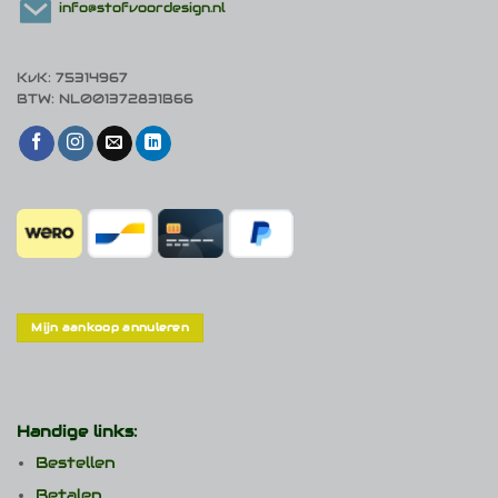
info@stofvoordesign.nl
KvK: 75314967
BTW: NL001372831B66
Mijn aankoop annuleren
Handige links:
Bestellen
Betalen