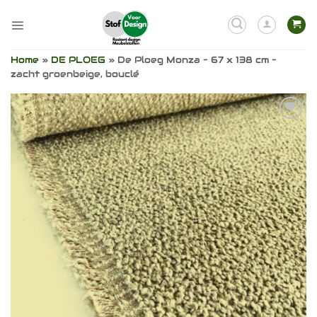
Ga
naar
inhoud
Home
»
DE PLOEG
»
De Ploeg Monza – 67 x 138 cm –
zacht groenbeige, bouclé
Toevoegen
aan
verlanglijst