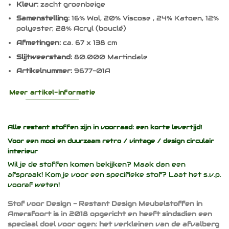
Kleur:
zacht groenbeige
Samenstelling:
16% Wol, 20% Viscose , 24% Katoen, 12%
polyester, 28% Acryl (bouclé)
Afmetingen:
ca. 67 x 138 cm
Slijtweerstand:
80.000 Martindale
Artikelnummer:
9677-01A
Meer artikel-informatie
Alle restant stoffen zijn in voorraad: een korte levertijd!
Voor een mooi en duurzaam
retro / vintage / design
circulair
interieur
Wil je de stoffen komen bekijken? Maak dan een
afspraak! Kom je voor een specifieke stof? Laat het s.v.p.
vooraf weten!
Stof voor Design - Restant Design Meubelstoffen in
Amersfoort is in 2018 opgericht en heeft sindsdien een
speciaal doel voor ogen: het verkleinen van de afvalberg