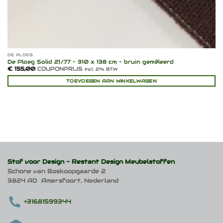
DE PLOEG
De Ploeg Solid 21/77 – 310 x 138 cm – bruin gemêleerd
€
155,00
COUPONPRIJS
Incl. 21% BTW
TOEVOEGEN AAN WINKELWAGEN
Stof voor Design -
Restant Design Meubelstoffen
Schone van Boskoopgaarde 2
3824 AD Amersfoort, Nederland
+31681599344