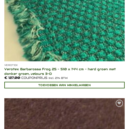
VEROTEX
Verotex Barbarossa Frog 25 – 510 x 144 cm – hard groen met
donker groen, velours 3-D
€
127,00
COUPONPRIJS
Incl. 21% BTW
TOEVOEGEN AAN WINKELWAGEN
Toevoegen
aan
verlanglijst