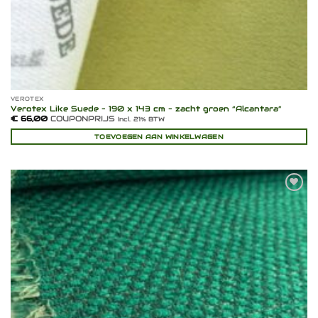
VEROTEX
Verotex Like Suede – 190 x 143 cm – zacht groen “Alcantara”
€
66,00
COUPONPRIJS
Incl. 21% BTW
TOEVOEGEN AAN WINKELWAGEN
Toevoegen
aan
verlanglijst