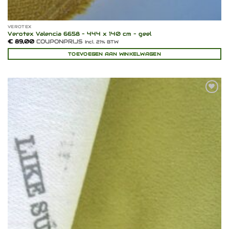
VEROTEX
Verotex Valencia 6658 – 444 x 140 cm – geel
€
89,00
COUPONPRIJS
Incl. 21% BTW
TOEVOEGEN AAN WINKELWAGEN
Toevoegen
aan
verlanglijst