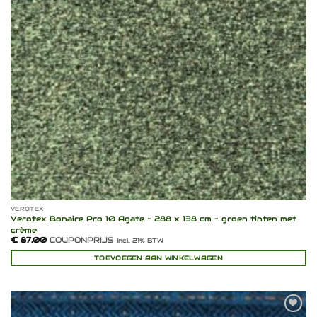
VEROTEX
Verotex Bonaire Pro 10 Agate – 288 x 138 cm – groen tinten met
crème
€
87,00
COUPONPRIJS
Incl. 21% BTW
TOEVOEGEN AAN WINKELWAGEN