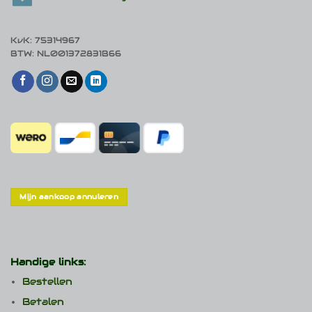
KvK: 75314967
BTW: NL001372831B66
Mijn aankoop annuleren
Handige links:
Bestellen
Betalen