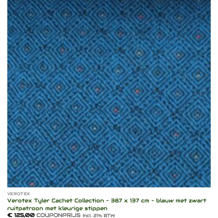
Toevoegen
aan
verlanglijst
VEROTEX
Verotex Tyler Cachet Collection – 387 x 137 cm – blauw met zwart
ruitpatroon met kleurige stippen
€
125,00
COUPONPRIJS
Incl. 21% BTW