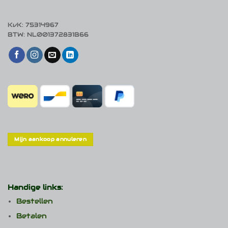
KvK: 75314967
BTW: NL001372831B66
Mijn aankoop annuleren
Handige links:
Bestellen
Betalen