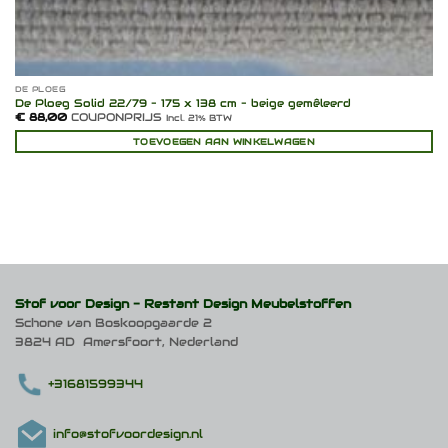
DE PLOEG
De Ploeg Solid 22/79 – 175 x 138 cm – beige gemêleerd
€
88,00
COUPONPRIJS
Incl. 21% BTW
TOEVOEGEN AAN WINKELWAGEN
Stof voor Design -
Restant Design Meubelstoffen
Schone van Boskoopgaarde 2
3824 AD Amersfoort, Nederland
+31681599344
info@stofvoordesign.nl