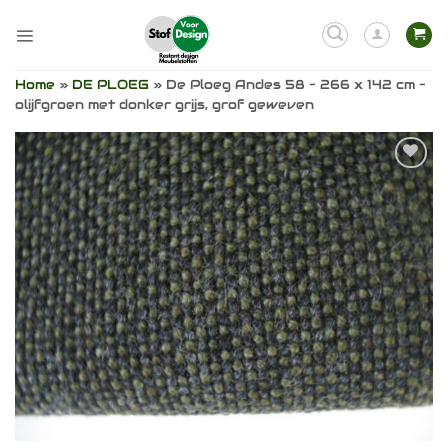
Ga
naar
inhoud
Home
»
DE PLOEG
»
De Ploeg Andes 58 – 266 x 142 cm –
olijfgroen met donker grijs, grof geweven
Toevoegen
aan
verlanglijst