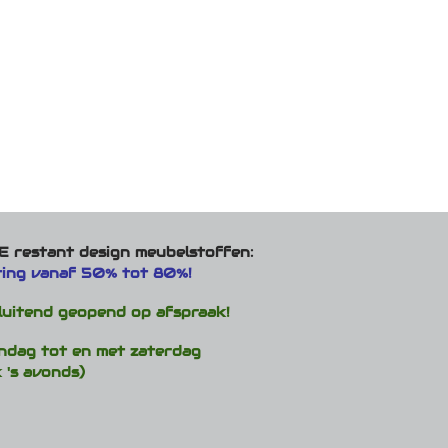
 restant design meubelstoffen:
ting vanaf 50% tot 80%!
luitend geopend op afspraak!
ndag tot en met zaterdag
 's avonds)