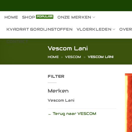
Ga
naar
inhoud
HOME
SHOP
ONZE MERKEN
KVADRAT GORDIJNSTOFFEN
VLOERKLEDEN
OVER
CONTACT
Vescom Lani
HOME
»
VESCOM
»
VESCOM LANI
FILTER
Merken
Vescom Lani
← Terug naar VESCOM