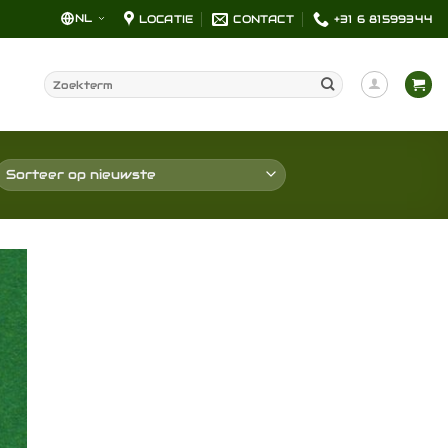
NL
LOCATIE
CONTACT
+31 6 81599344
Zoeken
naar:
en
jst