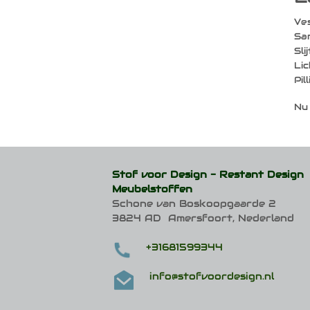
Ves
Sam
Sli
Lic
Pil
Nu 
Stof voor Design -
Restant Design
Meubelstoffen
Schone van Boskoopgaarde 2
3824 AD Amersfoort, Nederland
+31681599344
info@stofvoordesign.nl