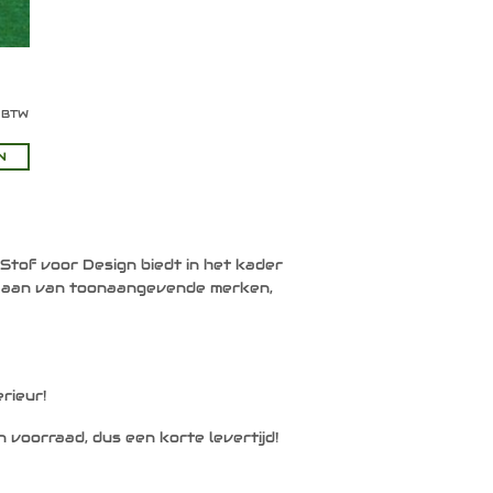
% BTW
N
tof voor Design biedt in het kader
n aan van toonaangevende merken,
rieur!
 voorraad, dus een korte levertijd!