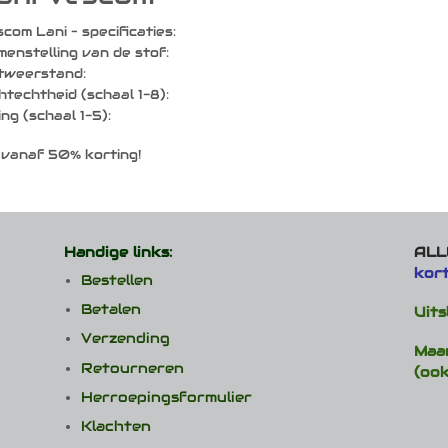
com Lani – specificaties:
enstelling van de stof:
jtweerstand:
htechtheid (schaal 1-8):
ling (schaal 1-5):
vanaf 50% korting!
Handige links:
ALLE
kor
Bestellen
Betalen
Uits
Verzending
Maa
Retourneren
(ook
Herroepingsformulier
Klachten