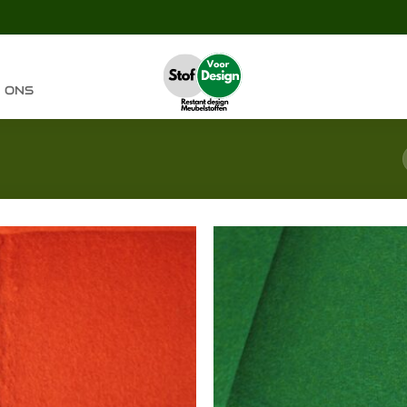
 ONS
Toevoegen
Toevoeg
aan
aan
verlanglijst
verlangli