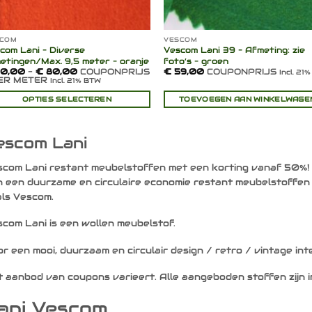
SCOM
VESCOM
com Lani – Diverse
Vescom Lani 39 – Afmeting: zie
etingen/Max. 9,5 meter – oranje
foto’s – groen
Prijsklasse:
0,00
-
€
80,00
COUPONPRIJS
€
59,00
COUPONPRIJS
Incl. 21
€ 40,00
PER METER
Incl. 21% BTW
tot
€ 80,00
OPTIES SELECTEREN
TOEVOEGEN AAN WINKELWAGE
duct
escom Lani
ft
rdere
com Lani restant meubelstoffen met een korting vanaf 50%! S
aties.
ze
 een duurzame en circulaire economie restant meubelstoffe
ie
ls Vescom.
ozen
com Lani is een wollen meubelstof.
rden
r een mooi, duurzaam en circulair design / retro / vintage inte
ductpagina
 aanbod van coupons varieert. Alle aangeboden stoffen zijn in
ani Vescom