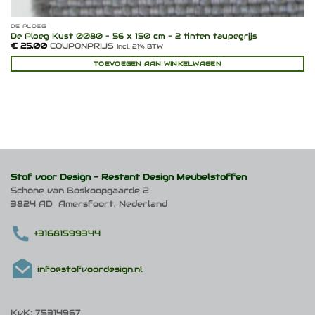
DE PLOEG
De Ploeg Kust 0080 – 56 x 150 cm – 2 tinten taupegrijs
€
25,00
COUPONPRIJS
Incl. 21% BTW
TOEVOEGEN AAN WINKELWAGEN
Stof voor Design -
Restant Design Meubelstoffen
Schone van Boskoopgaarde 2
3824 AD Amersfoort, Nederland
+31681599344
info@stofvoordesign.nl
KvK: 75314967