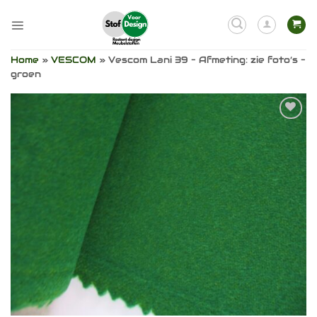
Ga
naar
inhoud
Home
»
VESCOM
»
Vescom Lani 39 – Afmeting: zie foto’s –
groen
Toevoegen
aan
verlanglijst