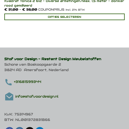
Kvadrat Tonica 2 612 – Diverse afmetingen/Max. 1,5 meter – donker
rood gemêleerd
Prijsklasse:
€
31,00
-
€
38,00
COUPONPRIJS
Incl. 21% BTW
€ 31,00
tot
OPTIES SELECTEREN
€ 38,00
Dit
product
heeft
meerdere
variaties.
Deze
optie
kan
Stof voor Design -
Restant Design Meubelstoffen
gekozen
Schone van Boskoopgaarde 2
worden
3824 AD Amersfoort, Nederland
op
de
productpagina
+31681599344
info@stofvoordesign.nl
KvK: 75314967
BTW: NL001372831B66