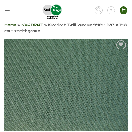
Ga
naar
inhoud
Home
»
KVADRAT
»
Kvadrat Twill Weave 940 – 107 x 140
cm – zacht groen
Toevoegen
aan
verlanglijst