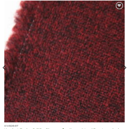
Toevoegen
aan
verlanglijst
KVADRAT