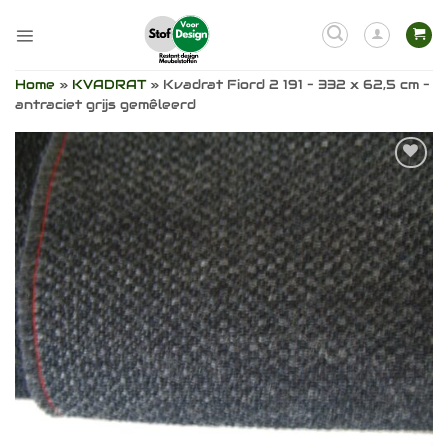
Ga
naar
inhoud
Home
»
KVADRAT
»
Kvadrat Fiord 2 191 – 332 x 62,5 cm –
antraciet grijs gemêleerd
Toevoegen
aan
verlanglijst