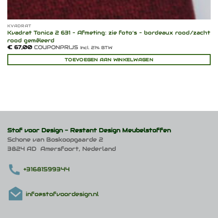
KVADRAT
Kvadrat Tonica 2 631 – Afmeting: zie foto’s – bordeaux rood/zacht
rood gemêleerd
€
67,00
COUPONPRIJS
Incl. 21% BTW
TOEVOEGEN AAN WINKELWAGEN
Stof voor Design -
Restant Design Meubelstoffen
Schone van Boskoopgaarde 2
3824 AD Amersfoort, Nederland
+31681599344
info@stofvoordesign.nl