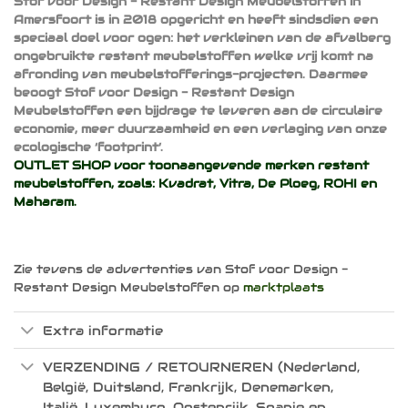
Stof voor Design - Restant Design Meubelstoffen in
Amersfoort is in 2018 opgericht en heeft sindsdien een
speciaal doel voor ogen: het verkleinen van de afvalberg
ongebruikte restant meubelstoffen welke vrij komt na
afronding van meubelstofferings-projecten. Daarmee
beoogt Stof voor Design - Restant Design
Meubelstoffen een bijdrage te leveren aan de circulaire
economie, meer duurzaamheid en een verlaging van onze
ecologische ‘footprint’.
OUTLET SHOP voor toonaangevende merken restant
meubelstoffen, zoals:
Kvadrat
,
Vitra
,
De Ploeg
,
ROHI
en
Maharam
.
Zie tevens de advertenties van Stof voor Design -
Restant Design Meubelstoffen op
marktplaats
Extra informatie
VERZENDING / RETOURNEREN (Nederland,
België, Duitsland, Frankrijk, Denemarken,
Italië, Luxemburg, Oostenrijk, Spanje en