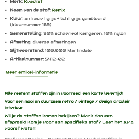
Merk:
Kvadrat
Naam van de stof:
Remix
Kleur:
antraciet grijs + licht grijs gemêleerd
(kleurnummer 163)
Samenstelling:
90% scheerwol kamgaren, 10% nylon
Afmeting:
diverse afmetingen
Slijtweerstand:
100.000 Martindale
Artikelnummer:
5412-02
Meer artikel-informatie
Alle restant stoffen zijn in voorraad: een korte levertijd!
Voor een mooi en duurzaam
retro / vintage / design
circulair
interieur
Wil je de stoffen komen bekijken? Maak dan een
afspraak! Kom je voor een specifieke stof? Laat het s.v.p.
vooraf weten!