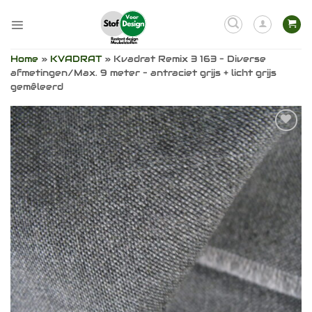
Ga
naar
inhoud
Home
»
KVADRAT
»
Kvadrat Remix 3 163 – Diverse
afmetingen/Max. 9 meter – antraciet grijs + licht grijs
gemêleerd
Toevoegen
aan
verlanglijst