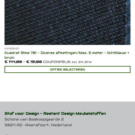
KVADRAT
Kvadrat Rime 781 – Diverse afmetingen/Max. 5 meter – lichtblauw +
bruin
Prijsklasse:
€
144,00
-
€
191,00
COUPONPRIJS
Incl. 21% BTW
€ 144,00
tot
OPTIES SELECTEREN
€ 191,00
Dit
product
heeft
meerdere
variaties.
Deze
optie
kan
Stof voor Design -
Restant Design Meubelstoffen
gekozen
Schone van Boskoopgaarde 2
worden
3824 AD Amersfoort, Nederland
op
de