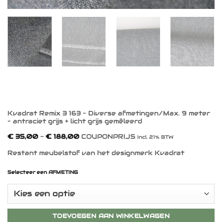
Kvadrat Remix 3 163 – Diverse afmetingen/Max. 9 meter
– antraciet grijs + licht grijs gemêleerd
Prijsklasse:
€
35,00
-
€
188,00
COUPONPRIJS
Incl. 21% BTW
€ 35,00
tot
Restant meubelstof van het designmerk Kvadrat
€ 188,00
Selecteer een AFMETING
TOEVOEGEN AAN WINKELWAGEN