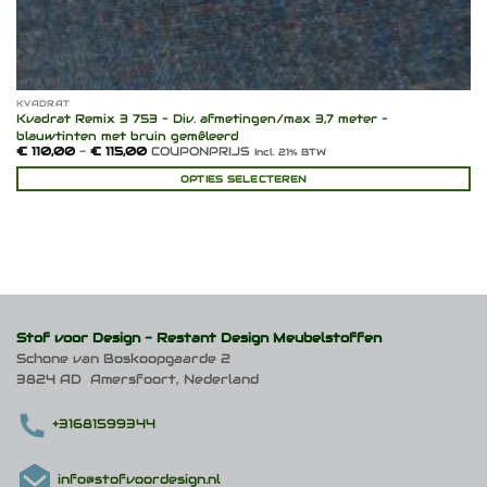
KVADRAT
Kvadrat Remix 3 753 – Div. afmetingen/max 3,7 meter –
blauwtinten met bruin gemêleerd
Prijsklasse:
€
110,00
-
€
115,00
COUPONPRIJS
Incl. 21% BTW
€ 110,00
tot
OPTIES SELECTEREN
€ 115,00
Dit
product
heeft
meerdere
variaties.
Deze
optie
kan
Stof voor Design -
Restant Design Meubelstoffen
gekozen
Schone van Boskoopgaarde 2
worden
3824 AD Amersfoort, Nederland
op
de
productpagina
+31681599344
info@stofvoordesign.nl