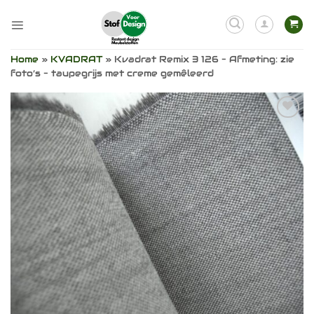
Ga
naar
inhoud
Home
»
KVADRAT
»
Kvadrat Remix 3 126 – Afmeting: zie
foto’s – taupegrijs met creme gemêleerd
Toevoegen
aan
verlanglijst