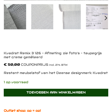
Kvadrat Remix 3 126 – Afmeting: zie foto’s – taupegrijs
met creme gemêleerd
€
50,00
COUPONPRIJS
Incl. 21% BTW
Restant meubelstof van het Deense designmerk Kvadrat
1 op voorraad
TOEVOEGEN AAN WINKELWAGEN
Outlet shop: op = op!