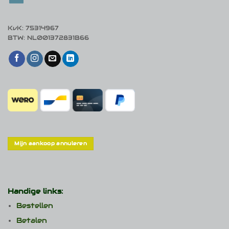
KvK: 75314967
BTW: NL001372831B66
Mijn aankoop annuleren
Handige links:
Bestellen
Betalen