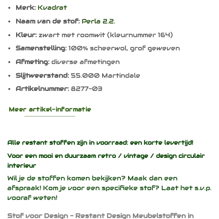
Merk:
Kvadrat
Naam van de stof:
Perla 2.2.
Kleur:
zwart met roomwit (kleurnummer 164)
Samenstelling:
100% scheerwol, grof geweven
Afmeting:
diverse afmetingen
Slijtweerstand:
55.000 Martindale
Artikelnummer:
8277-03
Meer artikel-informatie
Alle restant stoffen zijn in voorraad: een korte levertijd!
Voor een mooi en duurzaam
retro / vintage / design
circulair
interieur
Wil je de stoffen komen bekijken? Maak dan een
afspraak! Kom je voor een specifieke stof? Laat het s.v.p.
vooraf weten!
Stof voor Design - Restant Design Meubelstoffen in