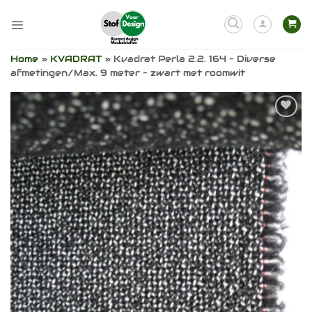
Ga
naar
inhoud
Home
»
KVADRAT
»
Kvadrat Perla 2.2. 164 – Diverse
afmetingen/Max. 9 meter – zwart met roomwit
Toevoegen
aan
verlanglijst