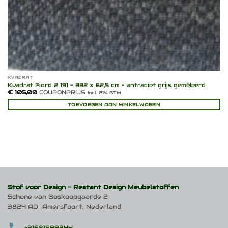
KVADRAT
Kvadrat Fiord 2 191 – 332 x 62,5 cm – antraciet grijs gemêleerd
€
105,00
COUPONPRIJS
Incl. 21% BTW
TOEVOEGEN AAN WINKELWAGEN
Stof voor Design -
Restant Design Meubelstoffen
Schone van Boskoopgaarde 2
3824 AD Amersfoort, Nederland
+31681599344