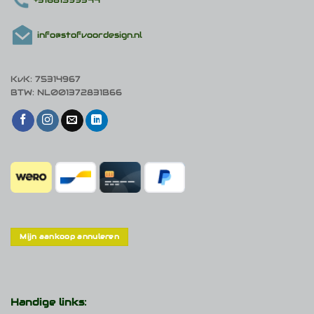
info@stofvoordesign.nl
KvK: 75314967
BTW: NL001372831B66
Mijn aankoop annuleren
Handige links: