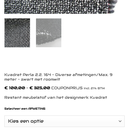
Kvadrat Perla 2.2. 164 – Diverse afmetingen/Max. 9
meter – zwart met roomwit
Prijsklasse:
€
100,00
-
€
325,00
COUPONPRIJS
Incl. 21% BTW
€ 100,00
tot
Restant meubelstof van het designmerk Kvadrat
€ 325,00
Selecteer een AFMETING