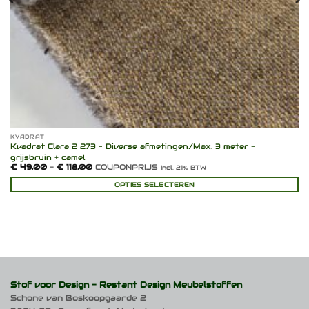
KVADRAT
Kvadrat Clara 2 273 – Diverse afmetingen/Max. 3 meter –
grijsbruin + camel
Prijsklasse:
€
49,00
-
€
118,00
COUPONPRIJS
Incl. 21% BTW
€ 49,00
tot
OPTIES SELECTEREN
€ 118,00
Dit
product
heeft
meerdere
variaties.
Deze
optie
kan
Stof voor Design -
Restant Design Meubelstoffen
gekozen
Schone van Boskoopgaarde 2
worden