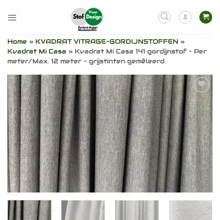
Ga
naar
inhoud
Home
»
KVADRAT VITRAGE-GORDIJNSTOFFEN
»
Kvadrat Mi Casa
»
Kvadrat Mi Casa 141 gordijnstof – Per
meter/Max. 12 meter – grijstinten gemêleerd
Toevoegen
aan
verlanglijst