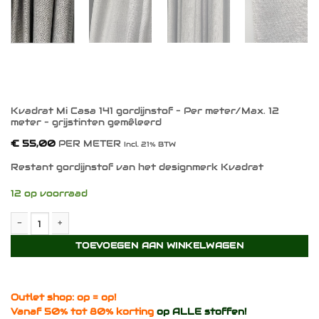
Kvadrat Mi Casa 141 gordijnstof – Per meter/Max. 12
meter – grijstinten gemêleerd
€
55,00
PER METER
Incl. 21% BTW
Restant gordijnstof van het designmerk Kvadrat
12 op voorraad
Kvadrat Mi Casa 141 gordijnstof - Per meter/Max. 12 meter - gri
TOEVOEGEN AAN WINKELWAGEN
Outlet shop: op = op!
Vanaf 50% tot 80% korting
op ALLE stoffen!