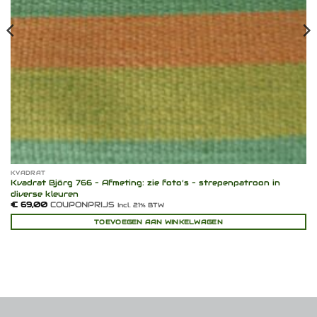
KVADRAT
Kvadrat Björg 766 – Afmeting: zie foto’s – strepenpatroon in
diverse kleuren
€
69,00
COUPONPRIJS
Incl. 21% BTW
TOEVOEGEN AAN WINKELWAGEN