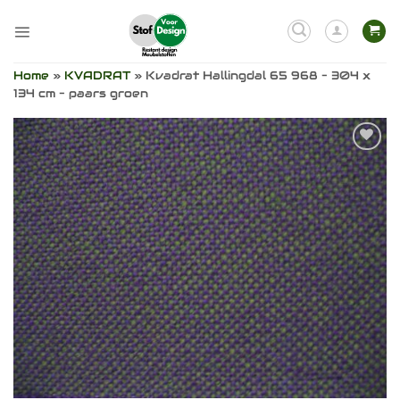
Ga
naar
inhoud
Home
»
KVADRAT
»
Kvadrat Hallingdal 65 968 – 304 x
134 cm – paars groen
Toevoegen
aan
verlanglijst