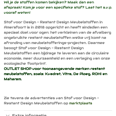
Wil je de stoffen komen bekijken? Maak dan een
afspraak! Kom je voor een specifieke stof? Laat het s.v.p.
vooraf weten!
Stof voor Design - Restant Design Meubelstoffen in
Amersfoort is in 2018 opgericht en heeft sindsdien een
speciaal doel voor ogen: het verkleinen van de afvalberg
ongebruikte restant meubelstoffen welke vrij komt na
afronding van meubelstofferings-projecten. Daarmee
beoogt Stof voor Design - Restant Design
Meubelstoffen een bijdrage te leveren aan de circulaire
economie, meer duurzaamheid en een verlaging van onze
ecologische ‘footprint’.
OUTLET SHOP voor toonaangevende merken restant
meubelstoffen, zoals:
Kvadrat
,
Vitra
,
De Ploeg
,
ROHI
en
Maharam
.
Zie tevens de advertenties van Stof voor Design -
Restant Design Meubelstoffen op
marktplaats
Extra informatie