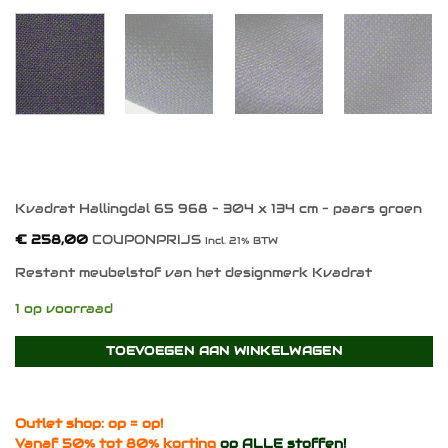
Kvadrat Hallingdal 65 968 – 304 x 134 cm – paars groen
€
258,00
COUPONPRIJS
Incl. 21% BTW
Restant meubelstof van het designmerk Kvadrat
1 op voorraad
TOEVOEGEN AAN WINKELWAGEN
Outlet shop: op = op!
Vanaf 50% tot 80% korting
op ALLE stoffen!