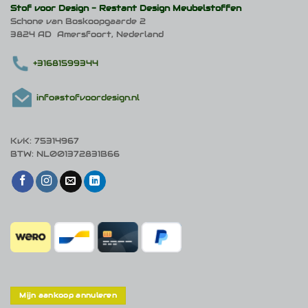
Stof voor Design -
Restant Design Meubelstoffen
Schone van Boskoopgaarde 2
3824 AD Amersfoort, Nederland
+31681599344
info@stofvoordesign.nl
KvK: 75314967
BTW: NL001372831B66
Mijn aankoop annuleren