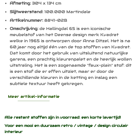
Afmeting:
304 x 134 cm
Slijtweerstand:
100.000 Martindale
Artikelnummer:
8841-02B
Omschrijving:
de Hallingdal 65 is een iconische
meubelstof van het Deense design merk Kvadrat
welke in 1965 is ontworpen door Anna Ditzel. Het is na
60 jaar nog altijd één van de top stoffen van Kvadrat.
Dat komt door het gebruik van uitsluitend natuurlijke
garens, een prachtig kleurenpalet en de heerlijk wollen
uitstraling.
Het is een zogenaamde "faux-plain" stof: dit
is een stof die er effen uitziet, maar er door de
verschillende kleuren in de ketting en inslag een
subtiele textuur heeft gekregen.
Meer artikel-informatie
Alle restant stoffen zijn in voorraad: een korte levertijd!
Voor een mooi en duurzaam
retro / vintage / design
circulair
interieur