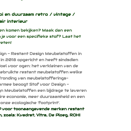
oi en duurzaam
retro / vintage /
air interieur
ffen komen bekijken? Maak dan een
 je voor een specifieke stof? Laat het
weten!
ign - Restant Design Meubelstoffen in
 in 2018 opgericht en heeft sindsdien
doel voor ogen: het verkleinen van de
ebruikte restant meubelstoffen welke
afronding van meubelstofferings-
armee beoogt Stof voor Design -
n Meubelstoffen een bijdrage te leveren
aire economie, meer duurzaamheid en een
onze ecologische ‘footprint’.
voor toonaangevende merken restant
, zoals:
Kvadrat
,
Vitra
,
De Ploeg
,
ROHI