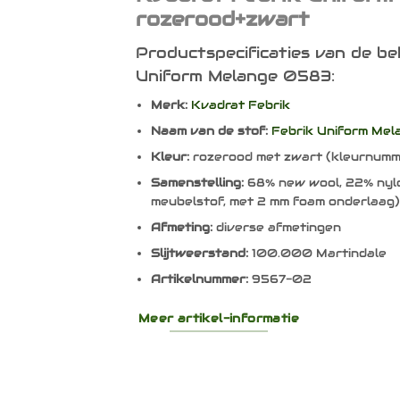
rozerood+zwart
Productspecificaties van de be
Uniform Melange 0583:
Merk:
Kvadrat Febrik
Naam van de stof:
Febrik Uniform Mel
Kleur:
rozerood met zwart (kleurnum
Samenstelling:
68% new wool, 22% nylo
meubelstof, met 2 mm foam onderlaag
Afmeting:
diverse afmetingen
Slijtweerstand:
100.000 Martindale
Artikelnummer:
9567-02
Meer artikel-informatie