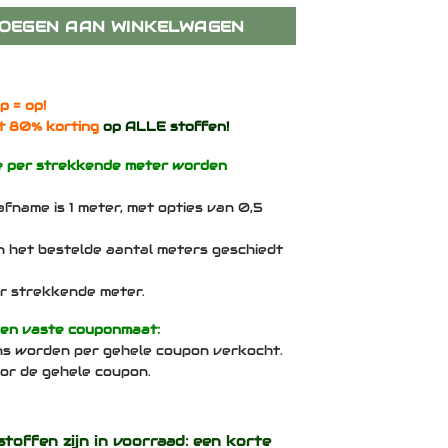
OEGEN AAN WINKELWAGEN
p = op!
t 80% korting
op ALLE stoffen!
e per strekkende meter worden
afname is 1 meter, met opties van 0,5
n het bestelde aantal meters geschiedt
per strekkende meter.
een vaste couponmaat:
ns worden per gehele coupon verkocht.
voor de gehele coupon.
stoffen zijn in voorraad: een korte