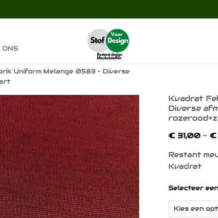
 ONS
rik Uniform Melange 0583 – Diverse
art
Kvadrat Fe
Diverse af
rozerood+
Toevoegen
aan
€
31,00
-
€
verlanglijst
Restant meu
Kvadrat
Selecteer ee