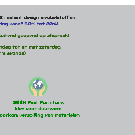
ies.
variaties.
Deze
optie
 restant design meubelstoffen:
kan
ting vanaf 50% tot 80%!
en
gekozen
n
worden
luitend geopend op afspraak!
op
de
ndag tot en met zaterdag
ctpagina
productpagina
 's avonds)
GÉÉN Fast Furniture:
kies voor duurzaam
oorkom verspilling van materialen