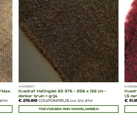
lijst
verlanglijst
KVADRAT
KVADR
/Max.
Kvadrat Hallingdal 65 376 – 258 x 132 cm –
Kvadr
donker bruin + grijs
1,5 m
€
219,00
COUPONPRIJS
€
31,
% BTW
Incl. 21% BTW
TOEVOEGEN AAN WINKELWAGEN
Dit
produ
heeft
meerd