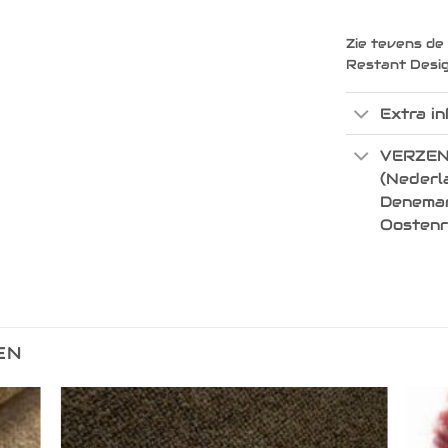
Zie tevens de
Restant Desi
Extra in
VERZEN
(Nederla
Denemark
Oostenr
EN
egen
Toevoegen
n
aan