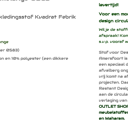
levertijd!
Voor een mo
kledingsstof Kvadrat Febrik
design
circul
Wil je de sto
afspraak! Kom
s.v.p. vooraf 
ange
mer 0583)
Stof voor Des
n en 10% polyester (een dikkere
Amersfoort is
)
een speciaal 
afvalberg ong
vrij komt na 
projecten. Da
Restant Desig
aan de circul
verlaging van 
OUTLET SHOP 
meubelstoffen
en
Maharam
.