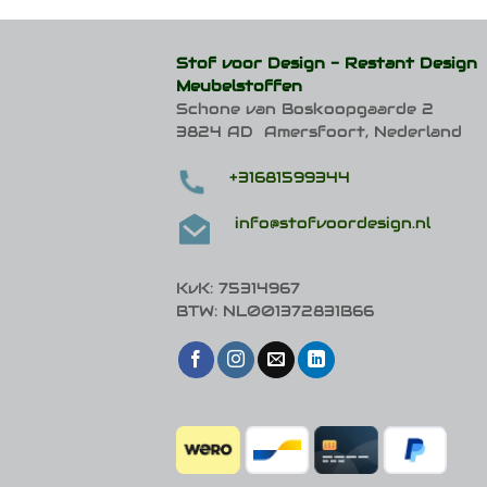
variaties.
Deze
optie
Stof voor Design -
Restant Design
kan
Meubelstoffen
gekozen
Schone van Boskoopgaarde 2
worden
op
3824 AD Amersfoort, Nederland
de
productpagina
+31681599344
info@stofvoordesign.nl
KvK: 75314967
BTW: NL001372831B66