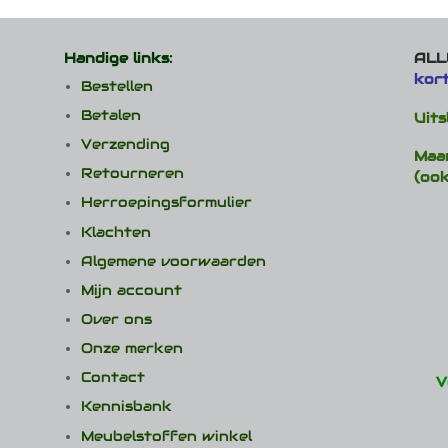
variat
Deze
optie
Handige links:
ALLE
kan
kor
gekoz
Bestellen
worde
Betalen
Uits
op
de
Verzending
Maa
produ
Retourneren
(ook
Herroepingsformulier
Klachten
Algemene voorwaarden
Mijn account
Over ons
Onze merken
Contact
V
Kennisbank
Meubelstoffen winkel