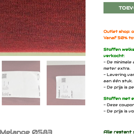
TOEV
Outlet shop: o
Vanaf 50% to
Stoffen welk
verkocht:
- De minimale 
meter extra.
- Levering va
aan één stuk.
- De prijs is 
Stoffen met 
- Deze coupo
- De prijs is 
m Melange 0583
Alle restant 