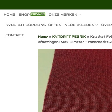
Ga
naar
inhoud
HOME
SHOP
ONZE MERKEN
KVADRAT GORDIJNSTOFFEN
VLOERKLEDEN
OVER
CONTACT
Home
»
KVADRAT FEBRIK
»
Kvadrat Feb
afmetingen/Max. 3 meter – rozerood+zw