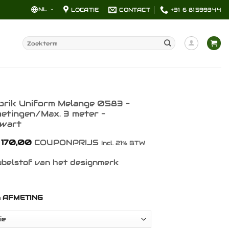
NL
LOCATIE
CONTACT
+31 6 81599344
Zoeken
naar:
brik Uniform Melange 0583 –
metingen/Max. 3 meter –
zwart
Prijsklasse:
170,00
COUPONPRIJS
Incl. 21% BTW
€ 31,00
tot
belstof van het designmerk
€ 170,00
n AFMETING