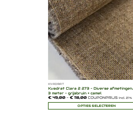
verlanglijst
verlang
KVADRAT
 – Afmeting: zie
Kvadrat Clara 2 273 – Diverse afmetingen
s
3 meter – grijsbruin + camel
Prijsklasse:
€
49,00
-
€
118,00
COUPONPRIJS
cl. 21% BTW
Incl. 21
€ 49,00
tot
INKELWAGEN
OPTIES SELECTEREN
€ 118,00
Dit
product
heeft
meerdere