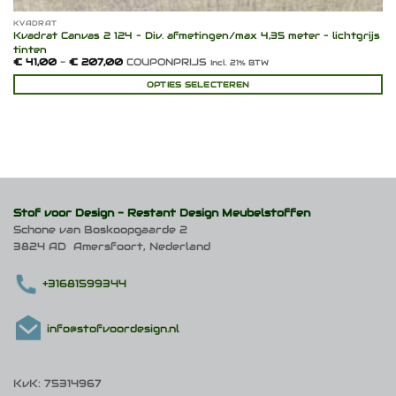
KVADRAT
Kvadrat Canvas 2 124 – Div. afmetingen/max 4,35 meter – lichtgrijs
tinten
Prijsklasse:
€
41,00
-
€
207,00
COUPONPRIJS
Incl. 21% BTW
€ 41,00
tot
OPTIES SELECTEREN
€ 207,00
Dit
product
heeft
meerdere
variaties.
Deze
optie
kan
Stof voor Design -
Restant Design Meubelstoffen
gekozen
Schone van Boskoopgaarde 2
worden
3824 AD Amersfoort, Nederland
op
de
productpagina
+31681599344
info@stofvoordesign.nl
KvK: 75314967