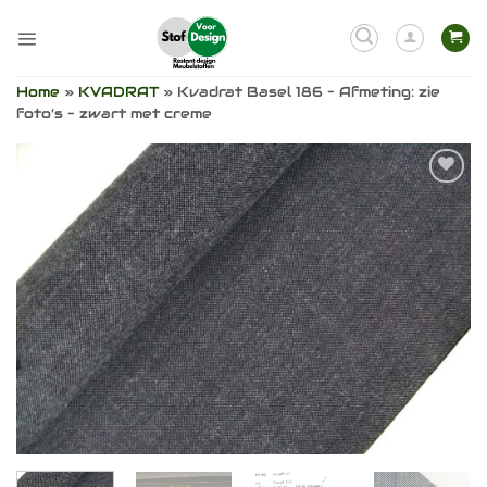
Ga
naar
inhoud
Home
»
KVADRAT
»
Kvadrat Basel 186 – Afmeting: zie
foto’s – zwart met creme
Toevoegen
aan
verlanglijst