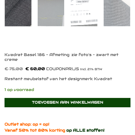
Kvadrat Basel 186 – Afmeting: zie foto’s – zwart met
creme
Oorspronkelijke
Huidige
€
75,00
€
60,00
COUPONPRIJS
Incl. 21% BTW
prijs
prijs
was:
is:
Restant meubelstof van het designmerk Kvadrat
€ 75,00.
€ 60,00.
1 op voorraad
TOEVOEGEN AAN WINKELWAGEN
Outlet shop: op = op!
Vanaf 50% tot 80% korting
op ALLE stoffen!