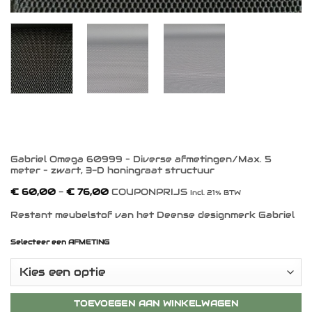
Gabriel Omega 60999 – Diverse afmetingen/Max. 5
meter – zwart, 3-D honingraat structuur
Prijsklasse:
€
60,00
-
€
76,00
COUPONPRIJS
Incl. 21% BTW
€ 60,00
tot
Restant meubelstof van het Deense designmerk Gabriel
€ 76,00
Selecteer een AFMETING
TOEVOEGEN AAN WINKELWAGEN