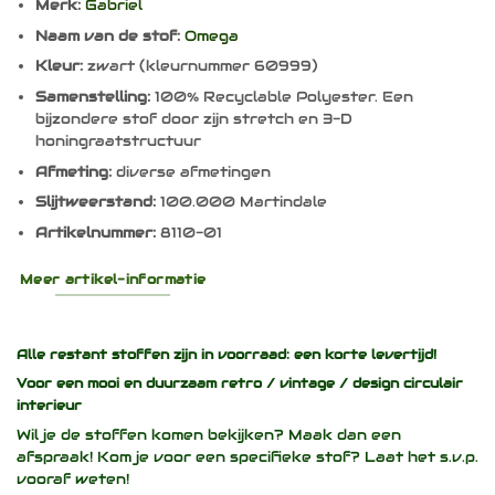
Merk:
Gabriel
Naam van de stof:
Omega
Kleur:
zwart (kleurnummer 60999)
Samenstelling:
100% Recyclable Polyester. Een
bijzondere stof door zijn stretch en 3-D
honingraatstructuur
Afmeting:
diverse afmetingen
Slijtweerstand:
100.000 Martindale
Artikelnummer:
8110-01
Meer artikel-informatie
Alle restant stoffen zijn in voorraad: een korte levertijd!
Voor een mooi en duurzaam
retro / vintage / design
circulair
interieur
Wil je de stoffen komen bekijken? Maak dan een
afspraak! Kom je voor een specifieke stof? Laat het s.v.p.
vooraf weten!