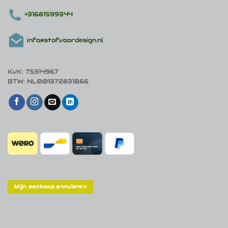
+31681599344
info@stofvoordesign.nl
KvK: 75314967
BTW: NL001372831B66
Mijn aankoop annuleren