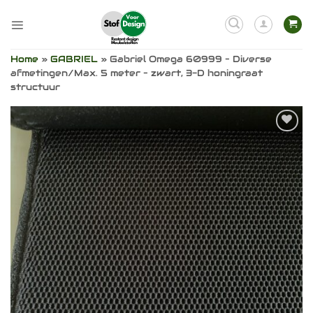
Ga
naar
inhoud
Home
»
GABRIEL
»
Gabriel Omega 60999 – Diverse
afmetingen/Max. 5 meter – zwart, 3-D honingraat
structuur
Toevoegen
aan
verlanglijst