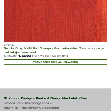
GABRIEL
Gabriel Crisp 4431 Red Orange – Per meter/Max. 7 meter – oranje
met ietsje blauwrood
Oorspronkelijke
Huidige
€
116,00
€
55,00
PER METER
Incl. 21% BTW
prijs
prijs
was:
is:
TOEVOEGEN AAN WINKELWAGEN
€ 116,00.
€ 55,00.
Stof voor Design -
Restant Design Meubelstoffen
Schone van Boskoopgaarde 2
3824 AD Amersfoort, Nederland