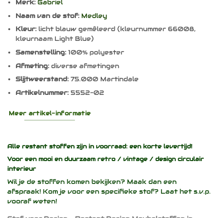
Merk:
Gabriel
Naam van de stof:
Medley
Kleur:
licht blauw gemêleerd (kleurnummer 66008,
kleurnaam Light Blue)
Samenstelling:
100% polyester
Afmeting:
diverse afmetingen
Slijtweerstand:
75.000 Martindale
Artikelnummer:
5552-02
Meer artikel-informatie
Alle restant stoffen zijn in voorraad: een korte levertijd!
Voor een mooi en duurzaam
retro / vintage / design
circulair
interieur
Wil je de stoffen komen bekijken? Maak dan een
afspraak! Kom je voor een specifieke stof? Laat het s.v.p.
vooraf weten!