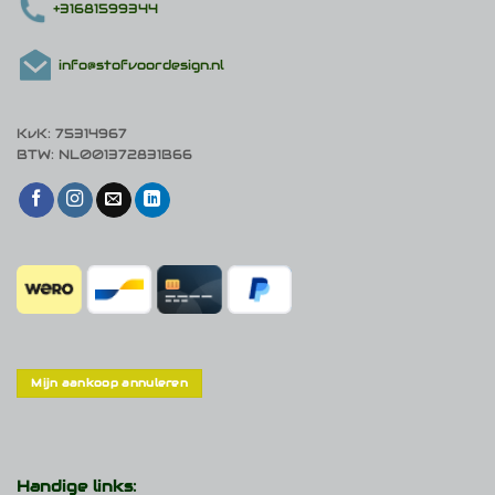
+31681599344
info@stofvoordesign.nl
KvK: 75314967
BTW: NL001372831B66
Mijn aankoop annuleren
Handige links: