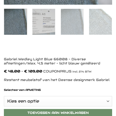
Gabriel Medley Light Blue 66008 – Diverse
afmetingen/Max. 4,5 meter – licht blauw gemêleerd
Prijsklasse:
€
48,00
-
€
109,00
COUPONPRIJS
Incl. 21% BTW
€ 48,00
tot
Restant meubelstof van het Deense designmerk Gabriel
€ 109,00
Selecteer een AFMETING
TOEVOEGEN AAN WINKELWAGEN