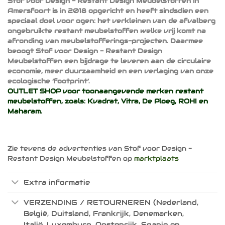
Stof voor Design - Restant Design Meubelstoffen in
Amersfoort is in 2018 opgericht en heeft sindsdien een
speciaal doel voor ogen: het verkleinen van de afvalberg
ongebruikte restant meubelstoffen welke vrij komt na
afronding van meubelstofferings-projecten. Daarmee
beoogt Stof voor Design - Restant Design
Meubelstoffen een bijdrage te leveren aan de circulaire
economie, meer duurzaamheid en een verlaging van onze
ecologische ‘footprint’.
OUTLET SHOP voor toonaangevende merken restant
meubelstoffen, zoals:
Kvadrat
,
Vitra
,
De Ploeg
,
ROHI
en
Maharam
.
Zie tevens de advertenties van Stof voor Design -
Restant Design Meubelstoffen op
marktplaats
Extra informatie
VERZENDING / RETOURNEREN (Nederland,
België, Duitsland, Frankrijk, Denemarken,
Italië, Luxemburg, Oostenrijk, Spanje en