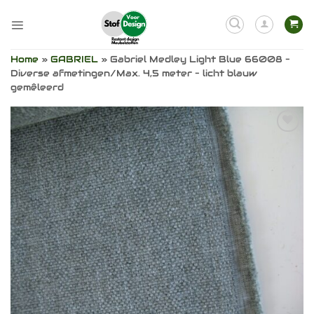
Ga
naar
inhoud
Home
»
GABRIEL
»
Gabriel Medley Light Blue 66008 –
Diverse afmetingen/Max. 4,5 meter – licht blauw
gemêleerd
Toevoegen
aan
verlanglijst