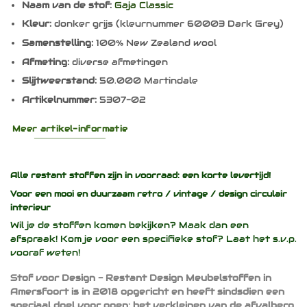
Naam van de stof:
Gaja Classic
Kleur:
donker grijs (kleurnummer 60003 Dark Grey)
Samenstelling:
100% New Zealand wool
Afmeting:
diverse afmetingen
Slijtweerstand:
50.000 Martindale
Artikelnummer:
5307-02
Meer artikel-informatie
Alle restant stoffen zijn in voorraad: een korte levertijd!
Voor een mooi en duurzaam
retro / vintage / design
circulair
interieur
Wil je de stoffen komen bekijken? Maak dan een
afspraak! Kom je voor een specifieke stof? Laat het s.v.p.
vooraf weten!
Stof voor Design - Restant Design Meubelstoffen in
Amersfoort is in 2018 opgericht en heeft sindsdien een
speciaal doel voor ogen: het verkleinen van de afvalberg