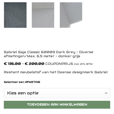
Gabriel Gaja Classic 60003 Dark Grey – Diverse
afmetingen/Max. 6,5 meter – donker grijs
Prijsklasse:
€
136,00
-
€
200,00
COUPONPRIJS
Incl. 21% BTW
€ 136,00
tot
Restant meubelstof van het Deense designmerk Gabriel
€ 200,00
Selecteer een AFMETING
TOEVOEGEN AAN WINKELWAGEN