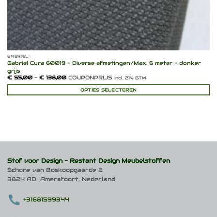
GABRIEL
Gabriel Cura 60019 – Diverse afmetingen/Max. 6 meter – donker
grijs
Prijsklasse:
€
55,00
-
€
138,00
COUPONPRIJS
Incl. 21% BTW
€ 55,00
tot
OPTIES SELECTEREN
€ 138,00
Dit
product
heeft
meerdere
variaties.
Deze
optie
kan
Stof voor Design -
Restant Design Meubelstoffen
gekozen
Schone van Boskoopgaarde 2
worden
3824 AD Amersfoort, Nederland
op
de
productpagina
+31681599344