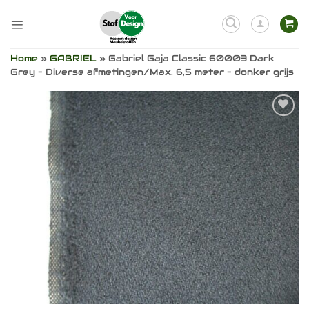
Ga
naar
inhoud
Home
»
GABRIEL
»
Gabriel Gaja Classic 60003 Dark
Grey – Diverse afmetingen/Max. 6,5 meter – donker grijs
Toevoegen
aan
verlanglijst