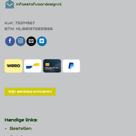
info@stofvoordesign.nl
KvK: 75314967
BTW: NL001372831B66
Mijn aankoop annuleren
Handige links:
Bestellen