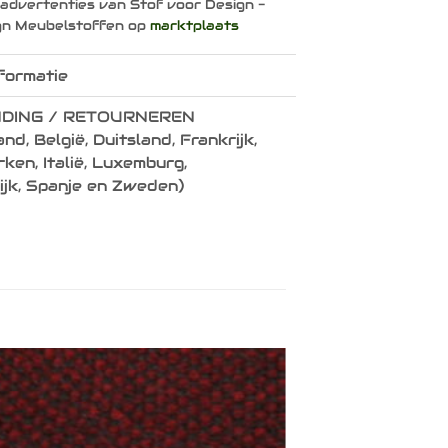
 advertenties van Stof voor Design -
gn Meubelstoffen op
marktplaats
formatie
DING / RETOURNEREN
nd, België, Duitsland, Frankrijk,
en, Italië, Luxemburg,
ijk, Spanje en Zweden)
Toevoegen
aan
verlanglijst