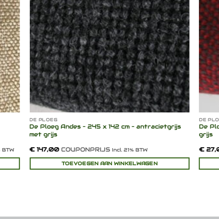
DE PLOEG
DE PL
De Ploeg Andes – 245 x 142 cm – antracietgrijs
De Plo
met grijs
grijs
€
147,00
COUPONPRIJS
€
27,
1% BTW
Incl. 21% BTW
TOEVOEGEN AAN WINKELWAGEN