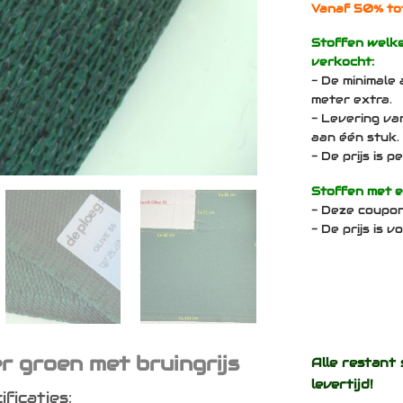
Vanaf 50% to
Stoffen welk
verkocht:
- De minimale 
meter extra.
- Levering va
aan één stuk.
- De prijs is 
Stoffen met 
- Deze coupo
- De prijs is 
r groen met bruingrijs
Alle restant 
levertijd!
ficaties: