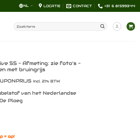
NL
LOCATIE
CONTACT
+31 6 81599344
Zoeken
naar:
ive 55 – Afmeting: zie foto’s –
n met bruingrijs
UPONPRIJS
Incl. 21% BTW
belstof van het Nederlandse
De Ploeg
p = op!