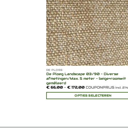
DE PLOEG
39 cm (- klein hoekje)
De Ploeg Landscape 03/90 – Diverse
afmetingen/Max. 5 meter – beige+roomwit
gemêleerd
Prijsklasse:
€
66,00
-
€
172,00
COUPONPRIJS
l. 21% BTW
Incl. 2
€ 66,00
tot
INKELWAGEN
OPTIES SELECTEREN
€ 172,00
Dit
product
heeft
meerdere
variaties.