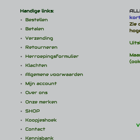
Handige links:
ALLE
kor
Bestellen
Zie
Betalen
hog
Verzending
Uits
Retourneren
Maa
Herroepingsformulier
(ook
Klachten
Algemene voorwaarden
Mijn account
Over ons
Onze merken
SHOP
Koopjeshoek
V
Contact
Kennisbank