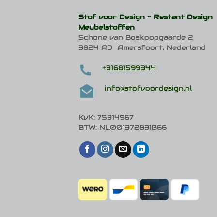
Deze
optie
Stof voor Design -
Restant Design
kan
Meubelstoffen
gekozen
Schone van Boskoopgaarde 2
worden
op
3824 AD Amersfoort, Nederland
de
productpagina
+31681599344
info@stofvoordesign.nl
KvK: 75314967
BTW: NL001372831B66