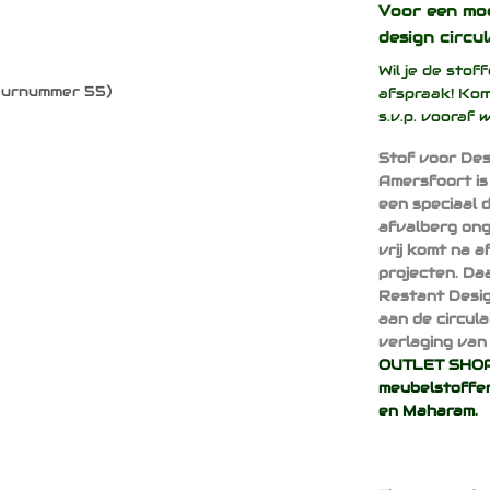
Voor een mo
design
circul
Wil je de sto
leurnummer 55)
afspraak! Kom
s.v.p. vooraf 
Stof voor Des
Amersfoort is
een speciaal 
afvalberg ong
vrij komt na 
projecten. Da
Restant Desig
aan de circul
verlaging van 
OUTLET SHOP 
meubelstoffen
en
Maharam
.