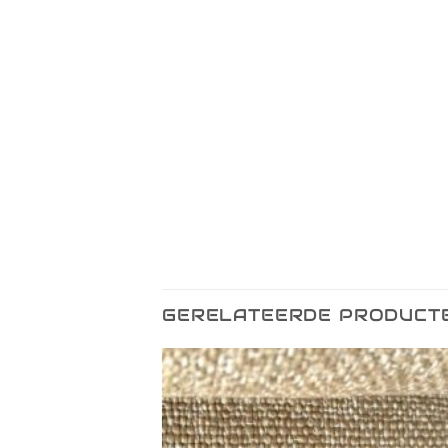
GERELATEERDE PRODUCT
Toevoegen
Toevo
aan
aa
verlanglijst
verlang