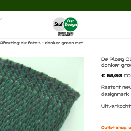
 Afmeting: zie foto’s – donker groen met
De Ploeg Ol
donker groe
Toevoegen
€
68,00
CO
aan
verlanglijst
Restant meu
designmerk 
Uitverkocht
Outlet shop: o