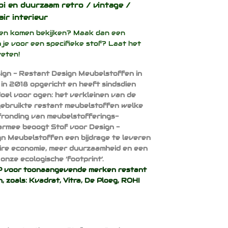
oi en duurzaam
retro / vintage /
air interieur
ffen komen bekijken? Maak dan een
 je voor een specifieke stof? Laat het
weten!
ign - Restant Design Meubelstoffen in
 in 2018 opgericht en heeft sindsdien
doel voor ogen: het verkleinen van de
ebruikte restant meubelstoffen welke
afronding van meubelstofferings-
armee beoogt Stof voor Design -
n Meubelstoffen een bijdrage te leveren
aire economie, meer duurzaamheid en een
onze ecologische ‘footprint’.
voor toonaangevende merken restant
, zoals:
Kvadrat
,
Vitra
,
De Ploeg
,
ROHI