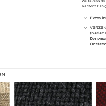
Zie tevens de
Restant Desi
Extra in
VERZEN
(Nederla
Denemark
Oostenr
EN
egen
Toevoegen
n
aan
lijst
verlanglijst