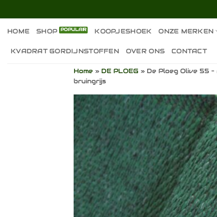
Ga
naar
inhoud
HOME
SHOP
KOOPJESHOEK
ONZE MERKEN
KVADRAT GORDIJNSTOFFEN
OVER ONS
CONTACT
Home
»
DE PLOEG
»
De Ploeg Olive 55 –
bruingrijs