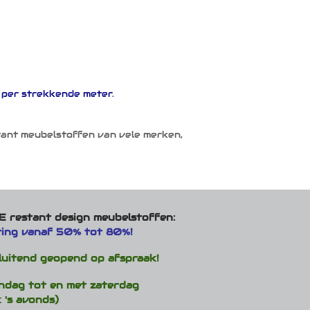
o per strekkende meter.
tant meubelstoffen van vele merken,
 restant design meubelstoffen:
ting vanaf 50% tot 80%!
luitend geopend op afspraak!
ndag tot en met zaterdag
 's avonds)