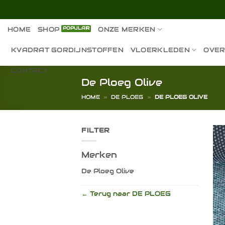
Ga
naar
inhoud
HOME
SHOP
ONZE MERKEN
KVADRAT GORDIJNSTOFFEN
VLOERKLEDEN
OVER
CONTACT
De Ploeg Olive
HOME
»
DE PLOEG
»
DE PLOEG OLIVE
FILTER
Merken
De Ploeg Olive
← Terug naar DE PLOEG