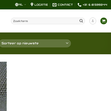
NL
LOCATIE
CONTACT
+31 6 81599344
Zoeken
naar:
en
jst