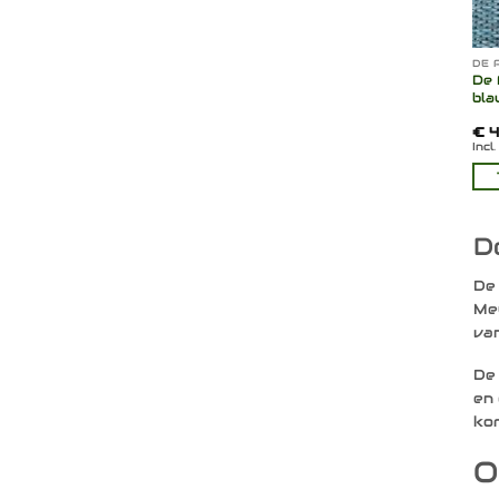
DE 
De 
bla
€
4
Incl
D
De 
Meu
va
De 
en 
kor
O