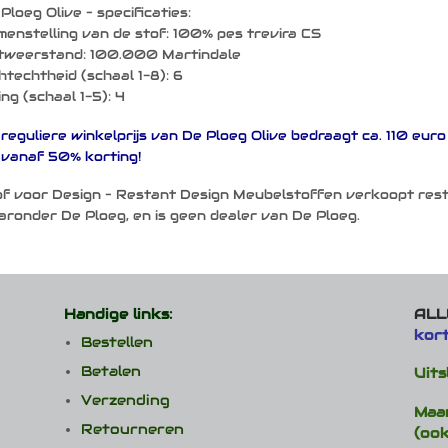
Ploeg Olive – specificaties:
enstelling van de stof: 100% pes trevira CS
jtweerstand: 100.000 Martindale
htechtheid (schaal 1-8): 6
ling (schaal 1-5): 4
reguliere winkelprijs van De Ploeg Olive bedraagt ca. 110 eur
vanaf 50% korting!
f voor Design – Restant Design Meubelstoffen verkoopt res
ronder De Ploeg, en is geen dealer van De Ploeg.
Handige links:
ALLE
kor
Bestellen
Betalen
Uits
Verzending
Maa
Retourneren
(ook