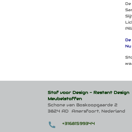
De 
Sam
Sli
Lic
Pil
De 
Nu 
Sto
waa
Stof voor Design -
Restant Design
Meubelstoffen
Schone van Boskoopgaarde 2
3824 AD Amersfoort, Nederland
+31681599344