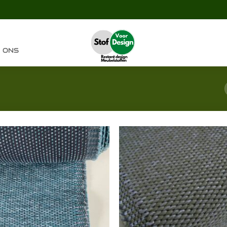
 ONS
Toevoegen
Toevoeg
aan
aan
verlanglijst
verlangli