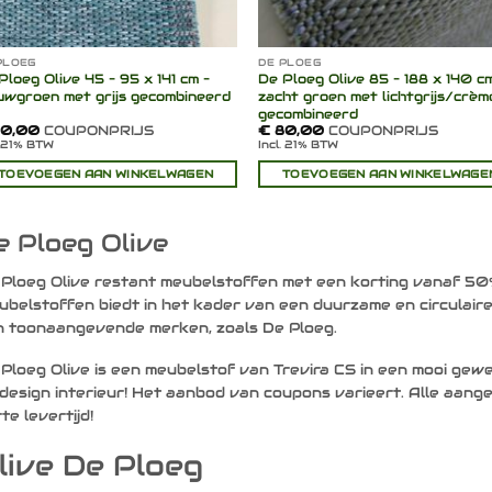
PLOEG
DE PLOEG
Ploeg Olive 45 – 95 x 141 cm –
De Ploeg Olive 85 – 188 x 140 c
uwgroen met grijs gecombineerd
zacht groen met lichtgrijs/crèm
gecombineerd
0,00
COUPONPRIJS
€
80,00
COUPONPRIJS
. 21% BTW
Incl. 21% BTW
TOEVOEGEN AAN WINKELWAGEN
TOEVOEGEN AAN WINKELWAGE
e Ploeg Olive
Ploeg Olive restant meubelstoffen met een korting vanaf 50
belstoffen biedt in het kader van een duurzame en circulair
n toonaangevende merken, zoals De Ploeg.
Ploeg Olive is een meubelstof van Trevira CS in een mooi gewe
design interieur! Het aanbod van coupons varieert. Alle aange
te levertijd!
live De Ploeg