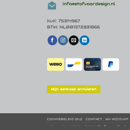
info@stofvoordesign.nl
KvK: 75314967
BTW: NL001372831B66
Mijn aankoop annuleren
COOKIEBELEID (EU)
CONTACT
MY ACCOUNT
© Copyright 2019 - 2026
Stof voor Design