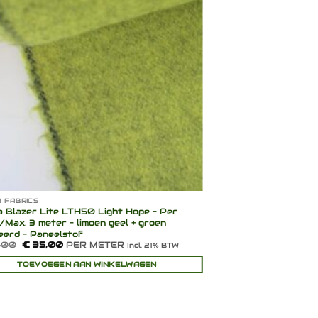
verlanglijst
 FABRICS
CAMIRA FABRICS
a Blazer Lite LTH50 Light Hope – Per
Camira Blazer Broms
/Max. 3 meter – limoen geel + groen
afmetingen/Max. 5 met
eerd – Paneelstof
groen
Oorspronkelijke
Huidige
P
,00
€
35,00
PER METER
€
66,00
-
€
173,00
Incl. 21% BTW
prijs
prijs
€
was:
is:
t
TOEVOEGEN AAN WINKELWAGEN
OPTIE
€ 108,00.
€ 35,00.
€
Dit
product
heeft