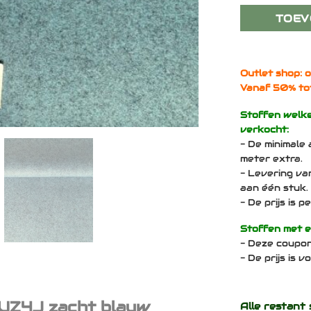
TOEV
Outlet shop: o
Vanaf 50% to
Stoffen welk
verkocht:
- De minimale 
meter extra.
- Levering va
aan één stuk.
- De prijs is 
Stoffen met 
- Deze coupo
- De prijs is 
CUZ4J zacht blauw
Alle restant 