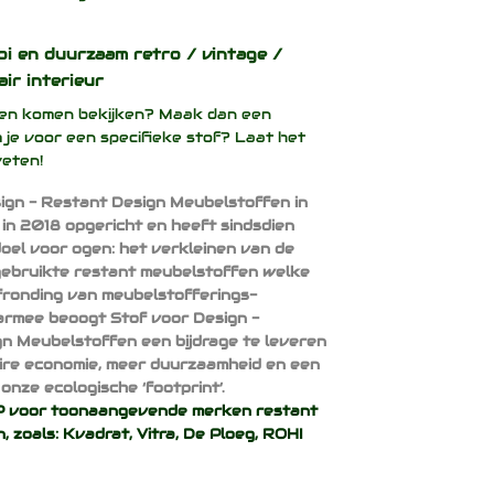
oi en duurzaam
retro / vintage /
air interieur
ffen komen bekijken? Maak dan een
 je voor een specifieke stof? Laat het
weten!
ign - Restant Design Meubelstoffen in
 in 2018 opgericht en heeft sindsdien
doel voor ogen: het verkleinen van de
ebruikte restant meubelstoffen welke
afronding van meubelstofferings-
armee beoogt Stof voor Design -
n Meubelstoffen een bijdrage te leveren
aire economie, meer duurzaamheid en een
onze ecologische ‘footprint’.
voor toonaangevende merken restant
, zoals:
Kvadrat
,
Vitra
,
De Ploeg
,
ROHI