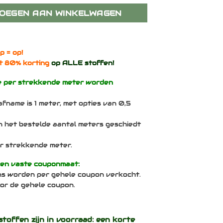
OEGEN AAN WINKELWAGEN
p = op!
t 80% korting
op ALLE stoffen!
e per strekkende meter worden
afname is 1 meter, met opties van 0,5
n het bestelde aantal meters geschiedt
per strekkende meter.
een vaste couponmaat:
ns worden per gehele coupon verkocht.
voor de gehele coupon.
stoffen zijn in voorraad: een korte