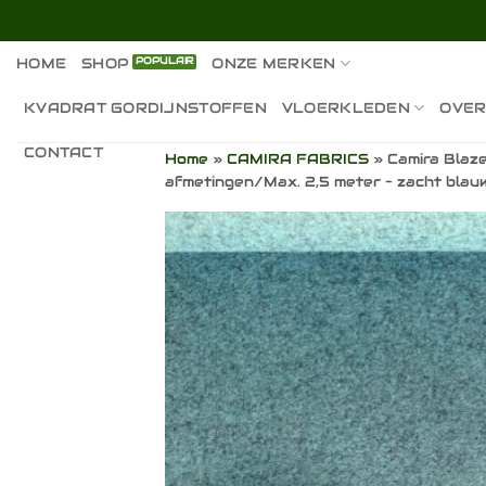
Ga
naar
inhoud
HOME
SHOP
ONZE MERKEN
KVADRAT GORDIJNSTOFFEN
VLOERKLEDEN
OVER
CONTACT
Home
»
CAMIRA FABRICS
»
Camira Blaz
afmetingen/Max. 2,5 meter – zacht bla