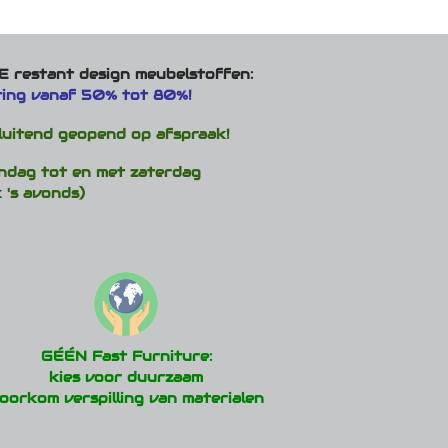
meerdere
variaties.
Deze
optie
 restant design meubelstoffen:
kan
ting vanaf 50% tot 80%!
gekozen
worden
luitend geopend op afspraak!
op
de
ndag tot en met zaterdag
productpagina
 's avonds)
GÉÉN Fast Furniture:
kies voor duurzaam
oorkom verspilling van materialen