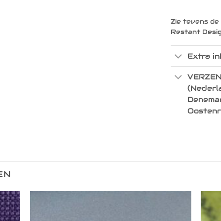
Zie tevens de
Restant Desi
Extra in
VERZEN
(Nederla
Denemark
Oostenr
EN
egen
Toevoegen
n
aan