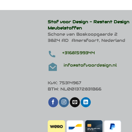
meerdere
variaties.
Deze
optie
Stof voor Design -
Restant Design
kan
Meubelstoffen
gekozen
Schone van Boskoopgaarde 2
worden
op
3824 AD Amersfoort, Nederland
de
productpagina
+31681599344
info@stofvoordesign.nl
KvK: 75314967
BTW: NL001372831B66