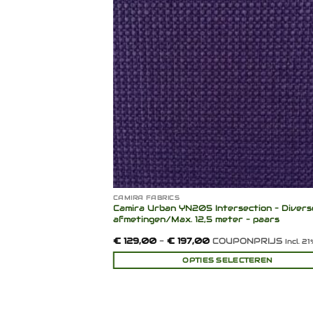
verlanglijst
verlang
CAMIRA FABRICS
285 x 145 cm –
Camira Urban YN205 Intersection – Divers
afmetingen/Max. 12,5 meter – paars
Prijsklasse:
€
129,00
-
€
197,00
COUPONPRIJS
cl. 21% BTW
Incl. 2
€ 129,00
tot
INKELWAGEN
OPTIES SELECTEREN
€ 197,00
Dit
product
heeft