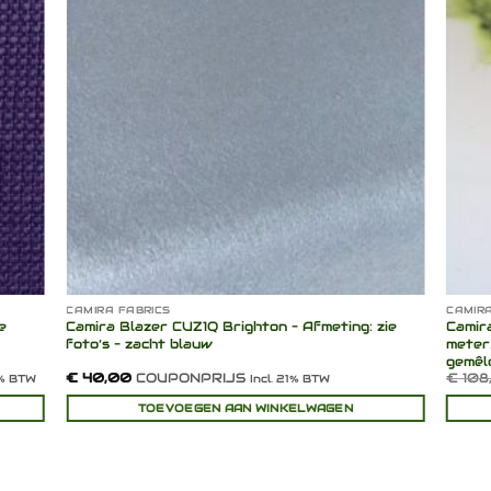
lijst
verlanglijst
CAMIRA FABRICS
CAMIRA
e
Camira Blazer CUZ1Q Brighton – Afmeting: zie
Camir
foto’s – zacht blauw
meter
gemêl
€
40,00
COUPONPRIJS
€
108
1% BTW
Incl. 21% BTW
TOEVOEGEN AAN WINKELWAGEN