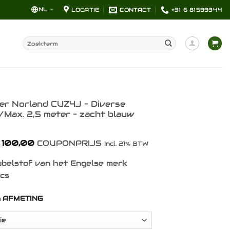
NL
LOCATIE
CONTACT
+31 6 81599344
Zoeken
naar:
zer Norland CUZ4J – Diverse
/Max. 2,5 meter – zacht blauw
Prijsklasse:
100,00
COUPONPRIJS
Incl. 21% BTW
€ 14,00
tot
belstof van het Engelse merk
€ 100,00
ics
n AFMETING