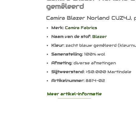
gemêleerd
Camira Blazer Norland CUZ4J, p
Merk:
Camira Fabrics
Naam van de stof:
Blazer
Kleur:
zacht blauw gemêleerd (kleur
Samenstelling:
100% wol
Afmeting:
diverse afmetingen
Slijtweerstand:
>50.000 Martindale
Artikelnummer:
8814-02
Meer artikel-informatie