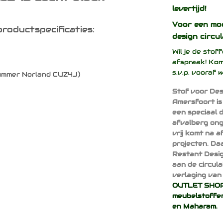
levertijd!
Voor een mo
roductspecificaties:
design
circul
Wil je de sto
afspraak! Kom
s.v.p. vooraf 
nummer Norland CUZ4J)
Stof voor Des
Amersfoort is
een speciaal 
afvalberg ong
vrij komt na 
projecten. Da
Restant Desig
aan de circul
verlaging van 
OUTLET SHOP 
meubelstoffen
en
Maharam
.