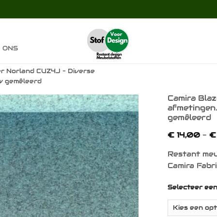
 ONS
er Norland CUZ4J – Diverse
uw gemêleerd
Camira Bla
afmetingen
gemêleerd
Toevoegen
aan
€
14,00
-
€
verlanglijst
Restant meu
Camira Fabr
Selecteer ee