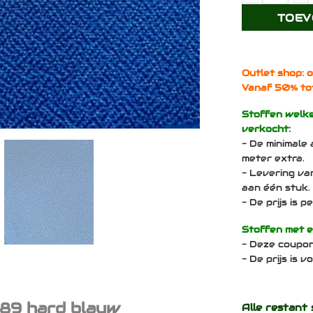
Camira Lucia
TOEV
Outlet shop: o
Vanaf 50% to
Stoffen welk
verkocht:
- De minimale 
meter extra.
- Levering va
aan één stuk.
- De prijs is 
Stoffen met 
- Deze coupo
- De prijs is 
89 hard blauw
Alle restant 