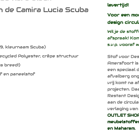
levertijd!
n de Camira Lucia Scuba
Voor een mo
design
circul
Wil je de sto
afspraak! Kom
s.v.p. vooraf 
9, kleurnaam Scuba)
ycled Polyester, crêpe structuur
Stof voor Des
Amersfoort is
a breed!)
een speciaal 
f en paneelstof
afvalberg ong
vrij komt na 
projecten. Da
Restant Desig
aan de circul
verlaging van 
OUTLET SHOP 
meubelstoffen
en
Maharam
.