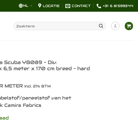
NL
LOCATIE
CONTACT
+31 6 81599344
Zoeken
naar:
a Scuba YB089 – Div.
 6,5 meter x 170 cm breed – hard
R METER
Incl. 21% BTW
belstof/paneelstof van het
k Camira Fabrics
raad