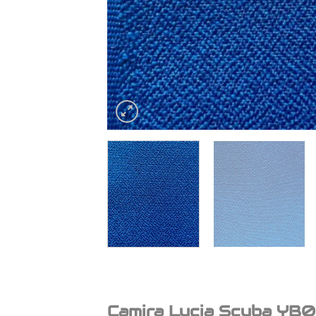
Camira Lucia Scuba YB0