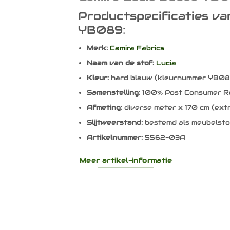
Productspecificaties va
YB089:
Merk:
Camira Fabrics
Naam van de stof:
Lucia
Kleur:
hard blauw (kleurnummer YB08
Samenstelling:
100% Post Consumer Rec
Afmeting:
diverse meter x 170 cm (extr
Slijtweerstand:
bestemd als meubelsto
Artikelnummer:
5562-03A
Meer artikel-informatie