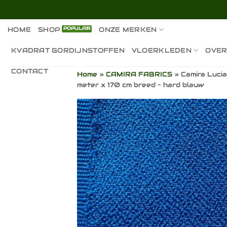
Ga
naar
inhoud
HOME
SHOP
ONZE MERKEN
KVADRAT GORDIJNSTOFFEN
VLOERKLEDEN
OVER
CONTACT
Home
»
CAMIRA FABRICS
»
Camira Luci
meter x 170 cm breed – hard blauw