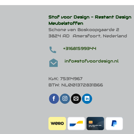
Stof voor Design -
Restant Design
Meubelstoffen
Schone van Boskoopgaarde 2
3824 AD Amersfoort, Nederland
+31681599344
info@stofvoordesign.nl
KvK: 75314967
BTW: NL001372831B66