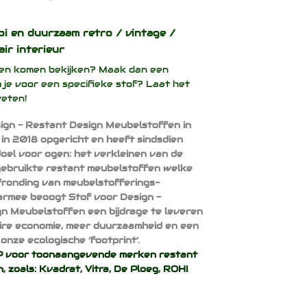
oi en duurzaam
retro / vintage /
air interieur
ffen komen bekijken? Maak dan een
 je voor een specifieke stof? Laat het
weten!
ign - Restant Design Meubelstoffen in
 in 2018 opgericht en heeft sindsdien
doel voor ogen: het verkleinen van de
ebruikte restant meubelstoffen welke
afronding van meubelstofferings-
armee beoogt Stof voor Design -
n Meubelstoffen een bijdrage te leveren
aire economie, meer duurzaamheid en een
onze ecologische ‘footprint’.
voor toonaangevende merken restant
, zoals:
Kvadrat
,
Vitra
,
De Ploeg
,
ROHI