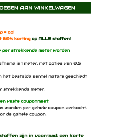
 Scuba YB089 - Div. meters/max 6,5 meter x 170 cm bree
OEGEN AAN WINKELWAGEN
p = op!
t 80% korting
op ALLE stoffen!
e per strekkende meter worden
afname is 1 meter, met opties van 0,5
n het bestelde aantal meters geschiedt
per strekkende meter.
een vaste couponmaat:
ns worden per gehele coupon verkocht.
voor de gehele coupon.
stoffen zijn in voorraad: een korte