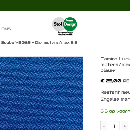
 ONS
a Scuba YB089 – Div. meters/max 6,5
Camira Luci
meters/max
blauw
Toevoegen
aan
€
25,00
PE
verlanglijst
Restant meu
Engelse mer
6.5 op voor