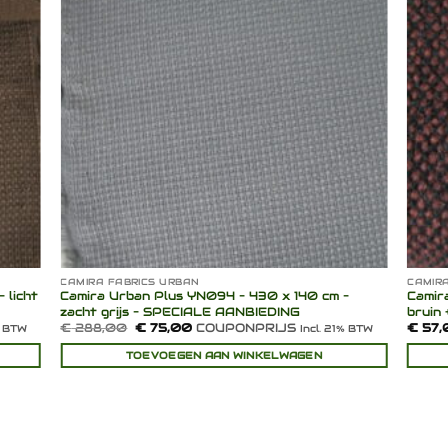
lijst
verlanglijst
CAMIRA FABRICS URBAN
CAMIRA
 licht
Camira Urban Plus YN094 – 430 x 140 cm –
Camira A
zacht grijs – SPECIALE AANBIEDING
bruin 
Oorspronkelijke
Huidige
€
288,00
€
75,00
COUPONPRIJS
€
57,
% BTW
Incl. 21% BTW
prijs
prijs
was:
is:
TOEVOEGEN AAN WINKELWAGEN
€ 288,00.
€ 75,00.