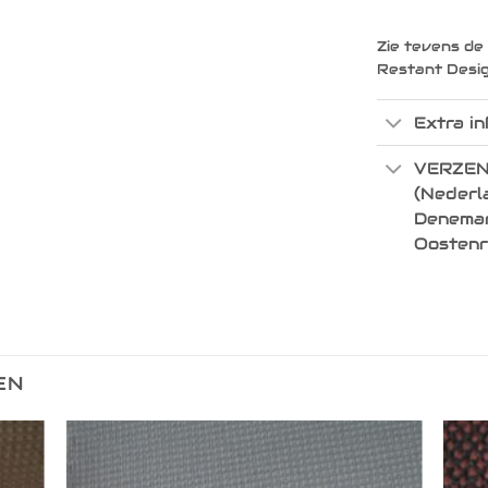
Zie tevens de
Restant Desi
Extra in
VERZEN
(Nederla
Denemark
Oostenr
EN
egen
Toevoegen
n
aan