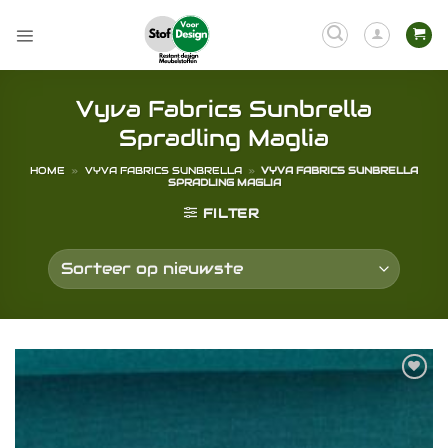
Ga
naar
inhoud
Vyva Fabrics Sunbrella
Spradling Maglia
HOME
»
VYVA FABRICS SUNBRELLA
»
VYVA FABRICS SUNBRELLA
SPRADLING MAGLIA
FILTER
Toevoegen
aan
verlanglijst