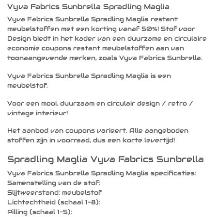
heeft
Vyva Fabrics Sunbrella Spradling Maglia
meerdere
Vyva Fabrics Sunbrella Spradling Maglia restant
variaties.
meubelstoffen met een korting vanaf 50%! Stof voor
Deze
optie
Design biedt in het kader van een duurzame en circulaire
kan
economie coupons restant meubelstoffen aan van
gekozen
toonaangevende merken, zoals Vyva Fabrics Sunbrella.
worden
op
Vyva Fabrics Sunbrella Spradling Maglia is een
de
meubelstof.
productpagina
Voor een mooi, duurzaam en circulair design / retro /
vintage interieur!
Het aanbod van coupons varieert. Alle aangeboden
stoffen zijn in voorraad, dus een korte levertijd!
Spradling Maglia Vyva Fabrics Sunbrella
Vyva Fabrics Sunbrella Spradling Maglia specificaties:
Samenstelling van de stof:
Slijtweerstand: meubelstof
Lichtechtheid (schaal 1-8):
Pilling (schaal 1-5):