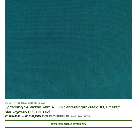
VYVA FABRICS SUNBRELLA
Spradling Silvertex Met-A – Div. afmetingen/Max. 10,4 meter –
blauwgroen (OUTDOOR)
Prijsklasse:
€
96,00
-
€
112,00
COUPONPRIJS
Incl. 21% BTW
€ 96,00
tot
OPTIES SELECTEREN
€ 112,00
Dit
product