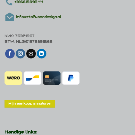
+31681599344
info@stofvoordesign.nl
KvK: 75314967
BTW: NL001372831B66
Mijn aankoop annuleren
Handige links: