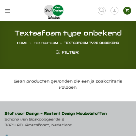
Ga
naar
inhoud
Textaafoam type onbekend
HOME
»
TEXTAAFOAM
»
TEXTAAFOAM TYPE ONBEKEND
FILTER
Geen producten gevonden die aan je zoekcriteria
voldoen.
Stof voor Design -
Restant Design Meubelstoffen
Schone van Boskoopgaarde 2
3824 AD Amersfoort, Nederland