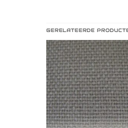
GERELATEERDE PRODUCT
Toevoegen
Toevo
aan
aa
verlanglijst
verlang