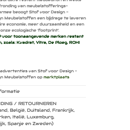
afronding van meubelstofferings-
armee beoogt Stof voor Design -
n Meubelstoffen een bijdrage te leveren
aire economie, meer duurzaamheid en een
onze ecologische ‘footprint’.
voor toonaangevende merken restant
, zoals:
Kvadrat
,
Vitra
,
De Ploeg
,
ROHI
 advertenties van Stof voor Design -
gn Meubelstoffen op
marktplaats
formatie
DING / RETOURNEREN
nd, België, Duitsland, Frankrijk,
en, Italië, Luxemburg,
ijk, Spanje en Zweden)