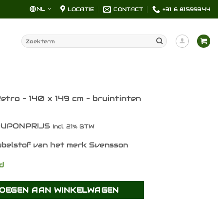
NL
LOCATIE
CONTACT
+31 6 81599344
Zoeken
naar:
tro – 140 x 149 cm – bruintinten
UPONPRIJS
Incl. 21% BTW
belstof van het merk Svensson
ad
OEGEN AAN WINKELWAGEN