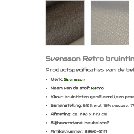
Svensson Retro bruinti
Productspecificaties van de b
Merk:
Svensson
Naam van de stof:
Retro
Kleur:
bruintinten gemêleerd (een pra
Samenstelling:
80% wol, 13% viscose, 7
Afmeting:
ca. 140 x 149 cm
Slijtweerstand:
meubelstof
Artikelnummer:
8360-01A