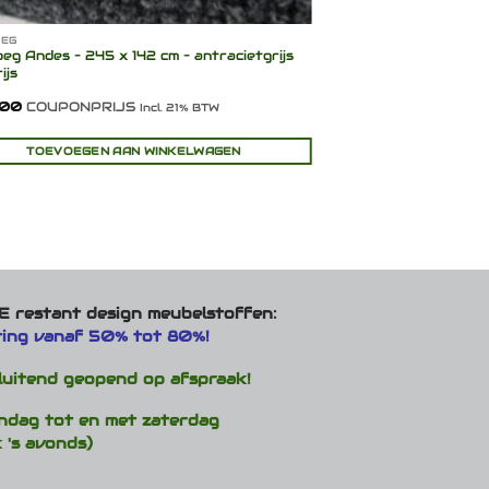
OEG
GUDBRANDSDALENS
eg Andes – 245 x 142 cm – antracietgrijs
Gudbrandsdalens Bar
ijs
afmetingen/Max. 9 me
gemêleerd
,00
COUPONPRIJS
€
222,00
-
€
302,0
Incl. 21% BTW
Incl. 21% BTW
TOEVOEGEN AAN WINKELWAGEN
OPTIE
Dit
product
heeft
meerdere
variaties.
Deze
optie
 restant design meubelstoffen:
kan
ting vanaf 50% tot 80%!
gekozen
worden
luitend geopend op afspraak!
op
de
ndag tot en met zaterdag
productpagina
 's avonds)