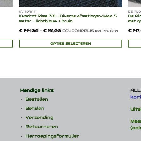
KVADRAT
DE PL
Kvadrat Rime 781 – Diverse afmetingen/Max. 5
De Plo
meter – lichtblauw + bruin
met gr
Prijsklasse:
€
144,00
-
€
191,00
COUPONPRIJS
€
147
Incl. 21% BTW
€ 144,00
tot
€ 191,00
OPTIES SELECTEREN
Dit
product
heeft
meerdere
variaties.
Deze
optie
Handige links:
ALLE
kan
kor
gekozen
Bestellen
worden
Betalen
Uits
op
de
Verzending
Maa
productpagina
Retourneren
(ook
Herroepingsformulier