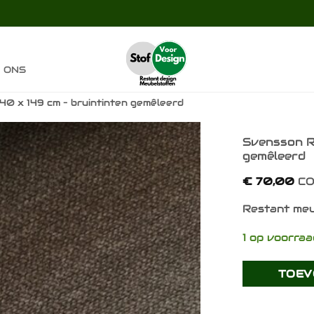
 ONS
40 x 149 cm – bruintinten gemêleerd
Svensson Re
gemêleerd
Toevoegen
aan
€
70,00
CO
verlanglijst
Restant meu
1 op voorra
TOEV