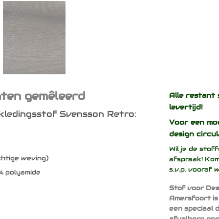
nten gemêleerd
Alle restant 
levertijd!
ekledingsstof Svensson Retro:
Voor een mo
design
circul
Wil je de sto
chtige weving)
afspraak! Kom
s.v.p. vooraf 
% polyamide
Stof voor Des
Amersfoort is
een speciaal 
afvalberg ong