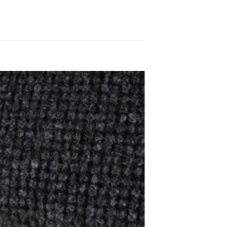
Toevoegen
aan
verlanglijst