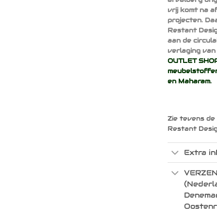
vrij komt na 
projecten. Da
Restant Desig
aan de circul
verlaging van 
OUTLET SHOP 
meubelstoffen
en
Maharam
.
Zie tevens de
Restant Desi
Extra in
VERZEN
(Nederla
Denemark
Oostenr