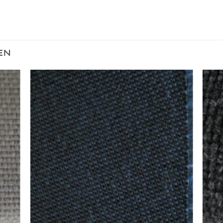
EN
egen
Toevoegen
n
aan
lijst
verlanglijst