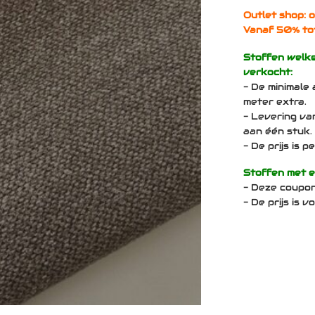
Outlet shop: o
Vanaf 50% to
Stoffen welk
verkocht:
- De minimale 
meter extra.
- Levering va
aan één stuk.
- De prijs is 
Stoffen met 
- Deze coupo
- De prijs is 