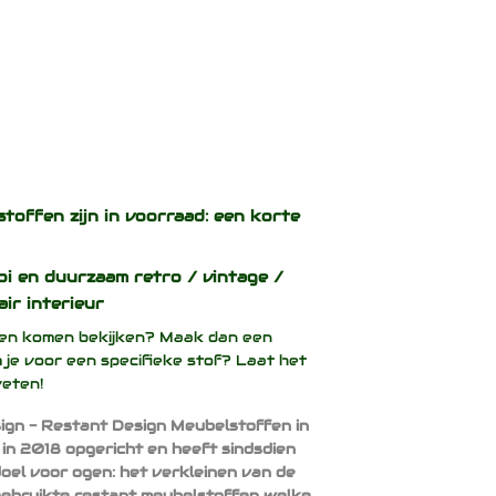
stoffen zijn in voorraad: een korte
oi en duurzaam
retro / vintage /
air interieur
ffen komen bekijken? Maak dan een
 je voor een specifieke stof? Laat het
weten!
ign - Restant Design Meubelstoffen in
 in 2018 opgericht en heeft sindsdien
doel voor ogen: het verkleinen van de
ebruikte restant meubelstoffen welke