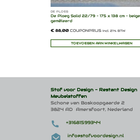
DE PLOEG
v. afmetingen/Max.
De Ploeg Solid 22/79 – 175 x 138 cm – beige
blauw
gemêleerd
asse:
ONPRIJS
€
88,00
COUPONPRIJS
Incl. 21% BTW
Incl. 21% BTW
00
00
CTEREN
TOEVOEGEN AAN WINKELWAGEN
Stof voor Design -
Restant Design
Meubelstoffen
Schone van Boskoopgaarde 2
3824 AD Amersfoort, Nederland
+31681599344
info@stofvoordesign.nl