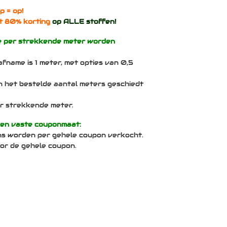
p = op!
t 80% korting
op ALLE stoffen!
e per strekkende meter worden
afname is 1 meter, met opties van 0,5
n het bestelde aantal meters geschiedt
per strekkende meter.
een vaste couponmaat:
ns worden per gehele coupon verkocht.
voor de gehele coupon.