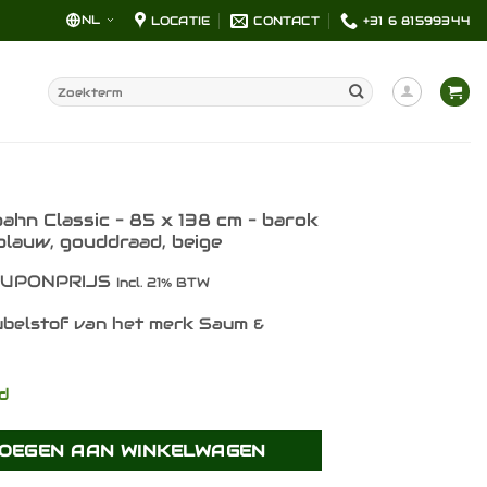
NL
LOCATIE
CONTACT
+31 6 81599344
Zoeken
naar:
ahn Classic – 85 x 138 cm – barok
blauw, gouddraad, beige
UPONPRIJS
Incl. 21% BTW
belstof van het merk Saum &
ad
OEGEN AAN WINKELWAGEN