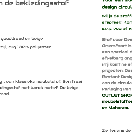
Voor een mo
n de bekledingsstof
design
circul
Wil je de sto
afspraak! Kom
s.v.p. vooraf 
, gouddraad en beige
Stof voor Des
Amersfoort is
ryl; rug 100% polyester
een speciaal 
afvalberg ong
vrij komt na 
projecten. Da
Restant Desig
gt: een klassieke meubelstof. Een fraai
aan de circul
dingsstof met barok motief. De beige
verlaging van 
raad.
OUTLET SHOP 
meubelstoffen
en
Maharam
.
Zie tevens de