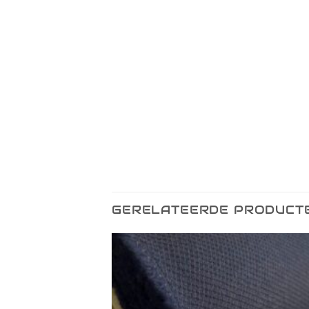
GERELATEERDE PRODUCT
Toevoegen
Toevo
aan
aa
verlanglijst
verlang