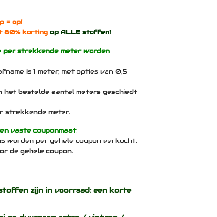
p = op!
t 80% korting
op ALLE stoffen!
e per strekkende meter worden
afname is 1 meter, met opties van 0,5
n het bestelde aantal meters geschiedt
per strekkende meter.
een vaste couponmaat:
ns worden per gehele coupon verkocht.
voor de gehele coupon.
stoffen zijn in voorraad: een korte