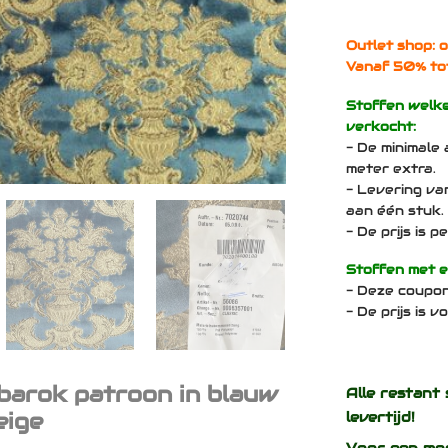
Outlet shop: o
Vanaf 50% to
Stoffen welk
verkocht:
- De minimale 
meter extra.
- Levering va
aan één stuk.
- De prijs is 
Stoffen met 
- Deze coupo
- De prijs is 
 barok patroon in blauw
Alle restant 
eige
levertijd!