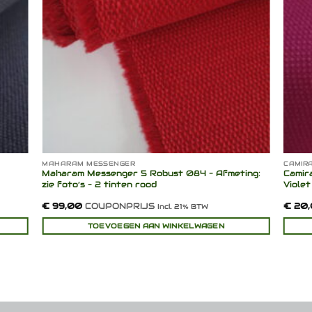
MAHARAM MESSENGER
CAMIRA
Maharam Messenger 5 Robust 084 – Afmeting:
Camir
zie foto’s – 2 tinten rood
Violet
€
99,00
COUPONPRIJS
€
20,
Incl. 21% BTW
TOEVOEGEN AAN WINKELWAGEN