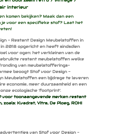
oi en duurzaam
retro / vintage /
air interieur
ffen komen bekijken? Maak dan een
 je voor een specifieke stof? Laat het
weten!
ign - Restant Design Meubelstoffen in
 in 2018 opgericht en heeft sindsdien
doel voor ogen: het verkleinen van de
ebruikte restant meubelstoffen welke
afronding van meubelstofferings-
armee beoogt Stof voor Design -
n Meubelstoffen een bijdrage te leveren
aire economie, meer duurzaamheid en een
onze ecologische ‘footprint’.
voor toonaangevende merken restant
, zoals:
Kvadrat
,
Vitra
,
De Ploeg
,
ROHI
 advertenties van Stof voor Design -