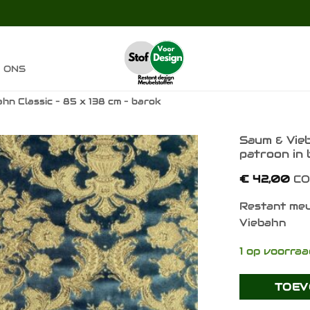
 ONS
hn Classic – 85 x 138 cm – barok
Saum & Vieb
patroon in 
Toevoegen
€
42,00
CO
aan
verlanglijst
Restant meu
Viebahn
1 op voorra
TOEV