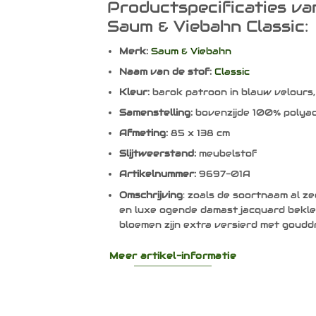
Productspecificaties va
Saum & Viebahn Classic:
Merk:
Saum & Viebahn
Naam van de stof:
Classic
Kleur:
barok patroon in blauw velours
Samenstelling:
bovenzijde 100% polyac
Afmeting:
85 x 138 cm
Slijtweerstand:
meubelstof
Artikelnummer:
9697-01A
Omschrijving
: zoals de soortnaam al ze
en luxe ogende damast jacquard bekle
bloemen zijn extra versierd met goudd
Meer artikel-informatie