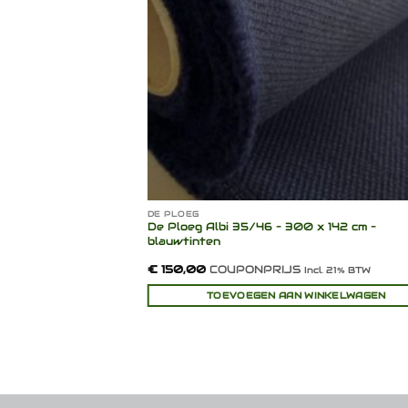
DE PLOEG
40 cm – zacht groen
De Ploeg Albi 35/46 – 300 x 142 cm –
bineerd
blauwtinten
€
150,00
COUPONPRIJS
cl. 21% BTW
Incl. 21% BTW
INKELWAGEN
TOEVOEGEN AAN WINKELWAGEN