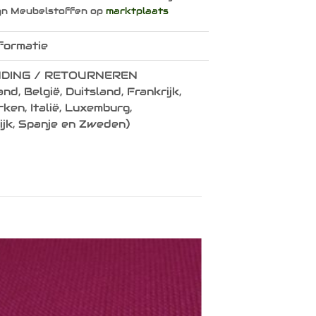
gn Meubelstoffen op
marktplaats
formatie
DING / RETOURNEREN
nd, België, Duitsland, Frankrijk,
en, Italië, Luxemburg,
ijk, Spanje en Zweden)
Toevoegen
aan
verlanglijst