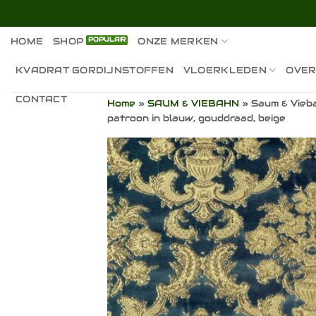
Ga
naar
inhoud
HOME
SHOP
ONZE MERKEN
KVADRAT GORDIJNSTOFFEN
VLOERKLEDEN
OVER
CONTACT
Home
»
SAUM & VIEBAHN
»
Saum & Vieba
patroon in blauw, gouddraad, beige