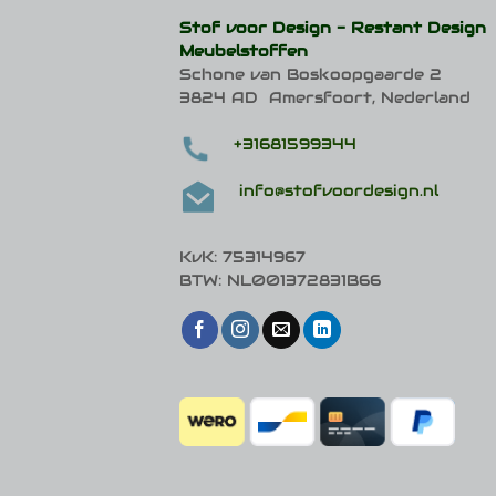
Stof voor Design -
Restant Design
Meubelstoffen
Schone van Boskoopgaarde 2
3824 AD Amersfoort, Nederland
+31681599344
info@stofvoordesign.nl
KvK: 75314967
BTW: NL001372831B66