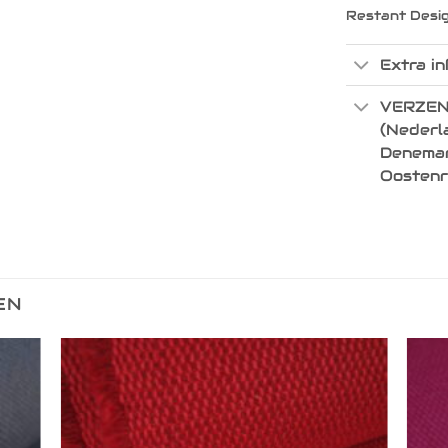
Restant Desi
Extra in
VERZEN
(Nederla
Denemark
Oostenr
EN
egen
Toevoegen
n
aan
lijst
verlanglijst