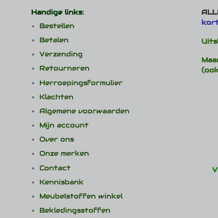
Handige links:
ALLE
kor
Bestellen
Betalen
Uits
Verzending
Maa
Retourneren
(ook
Herroepingsformulier
Klachten
Algemene voorwaarden
Mijn account
Over ons
Onze merken
Contact
V
Kennisbank
Meubelstoffen winkel
Bekledingsstoffen