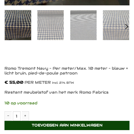
Romo Tremont Navy – Per meter/Max. 10 meter – blauw +
licht bruin, pied-de-poule patroon
€
55,00
PER METER
Incl. 21% BTW
Restant meubelstof van het merk Romo Fabrics
10 op voorraad
Romo Tremont Navy - Per meter/Max. 10 meter - blauw + licht br
TOEVOEGEN AAN WINKELWAGEN