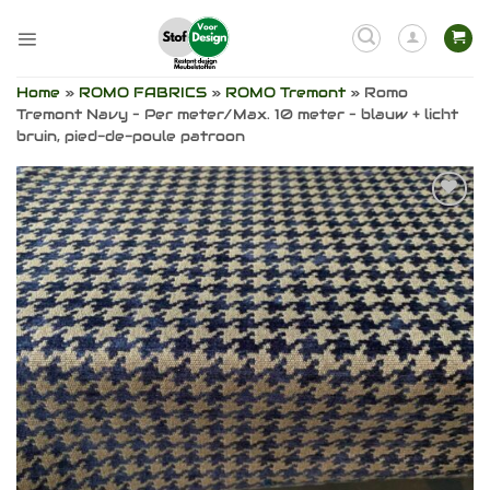
Ga
naar
inhoud
Home
»
ROMO FABRICS
»
ROMO Tremont
»
Romo
Tremont Navy – Per meter/Max. 10 meter – blauw + licht
bruin, pied-de-poule patroon
Toevoegen
aan
verlanglijst