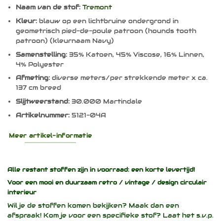
Naam van de stof:
Tremont
Kleur:
blauw op een lichtbruine ondergrond in
geometrisch pied-de-poule patroon (hounds tooth
patroon) (kleurnaam Navy)
Samenstelling:
35% Katoen, 45% Viscose, 16% Linnen,
4% Polyester
Afmeting:
diverse meters/per strekkende meter x ca.
137 cm breed
Slijtweerstand:
30.000 Martindale
Artikelnummer:
5121-04A
Meer artikel-informatie
Alle restant stoffen zijn in voorraad: een korte levertijd!
Voor een mooi en duurzaam
retro / vintage / design
circulair
interieur
Wil je de stoffen komen bekijken? Maak dan een
afspraak! Kom je voor een specifieke stof? Laat het s.v.p.