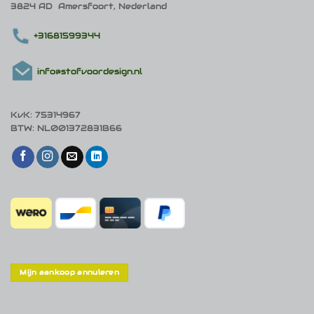
3824 AD Amersfoort, Nederland
+31681599344
info@stofvoordesign.nl
KvK: 75314967
BTW: NL001372831B66
Mijn aankoop annuleren