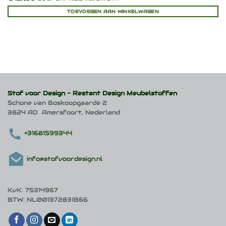
TOEVOEGEN AAN WINKELWAGEN
Stof voor Design -
Restant Design Meubelstoffen
Schone van Boskoopgaarde 2
3824 AD Amersfoort, Nederland
+31681599344
info@stofvoordesign.nl
KvK: 75314967
BTW: NL001372831B66