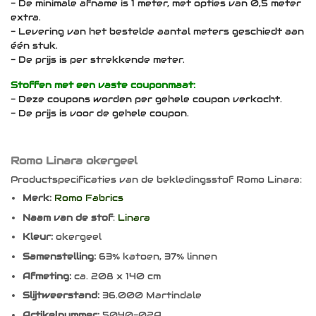
- De minimale afname is 1 meter, met opties van 0,5 meter
extra.
- Levering van het bestelde aantal meters geschiedt aan
één stuk.
- De prijs is per strekkende meter.
Stoffen met een vaste couponmaat:
- Deze coupons worden per gehele coupon verkocht.
- De prijs is voor de gehele coupon.
Romo Linara okergeel
Productspecificaties van de bekledingsstof Romo Linara:
Merk:
Romo Fabrics
Naam van de stof
:
Linara
Kleur:
okergeel
Samenstelling:
63% katoen, 37% linnen
Afmeting:
ca. 208 x 140 cm
Slijtweerstand:
36.000 Martindale
Artikelnummer:
5040-02A