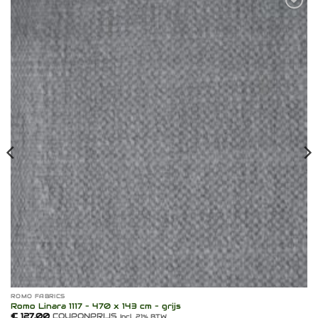
Toevoegen
aan
verlanglijst
ROMO FABRICS
Romo Linara 1117 – 470 x 143 cm – grijs
€
127,00
COUPONPRIJS
Incl. 21% BTW