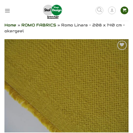
Ga
naar
inhoud
Home
»
ROMO FABRICS
»
Romo Linara – 208 x 140 cm –
okergeel
Toevoegen
aan
verlanglijst