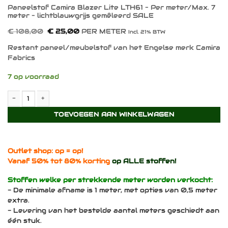
Paneelstof Camira Blazer Lite LTH61 – Per meter/Max. 7
meter – lichtblauwgrijs gemêleerd SALE
Oorspronkelijke
Huidige
€
108,00
€
25,00
PER METER
Incl. 21% BTW
prijs
prijs
was:
is:
Restant paneel/meubelstof van het Engelse merk Camira
€ 108,00.
€ 25,00.
Fabrics
7 op voorraad
Paneelstof Camira Blazer Lite LTH61 - Per meter/Max. 7 meter -
TOEVOEGEN AAN WINKELWAGEN
Outlet shop: op = op!
Vanaf 50% tot 80% korting
op ALLE stoffen!
Stoffen welke per strekkende meter worden verkocht:
- De minimale afname is 1 meter, met opties van 0,5 meter
extra.
- Levering van het bestelde aantal meters geschiedt aan
één stuk.