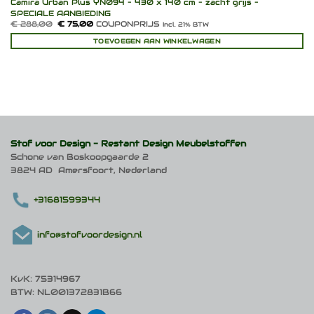
Camira Urban Plus YN094 – 430 x 140 cm – zacht grijs –
SPECIALE AANBIEDING
Oorspronkelijke
Huidige
€
288,00
€
75,00
COUPONPRIJS
Incl. 21% BTW
prijs
prijs
was:
is:
TOEVOEGEN AAN WINKELWAGEN
€ 288,00.
€ 75,00.
Stof voor Design -
Restant Design Meubelstoffen
Schone van Boskoopgaarde 2
3824 AD Amersfoort, Nederland
+31681599344
info@stofvoordesign.nl
KvK: 75314967
BTW: NL001372831B66