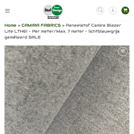
Ga
naar
inhoud
Home
»
CAMIRA FABRICS
»
Paneelstof Camira Blazer
Lite LTH61 – Per meter/Max. 7 meter – lichtblauwgrijs
gemêleerd SALE
Toevoegen
aan
verlanglijst