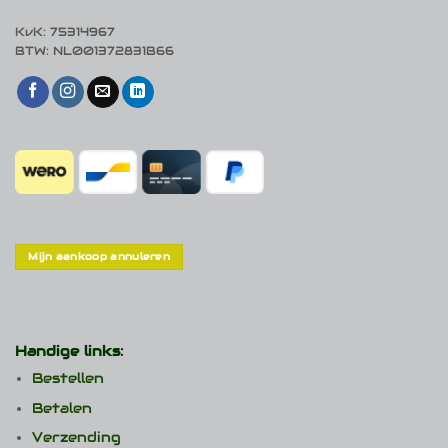
KvK: 75314967
BTW: NL001372831B66
Mijn aankoop annuleren
Handige links:
Bestellen
Betalen
Verzending