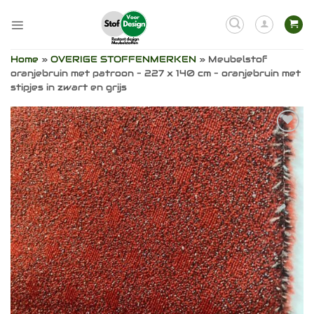
Ga
naar
inhoud
Home
»
OVERIGE STOFFENMERKEN
»
Meubelstof
oranjebruin met patroon – 227 x 140 cm – oranjebruin met
stipjes in zwart en grijs
Toevoegen
aan
verlanglijst