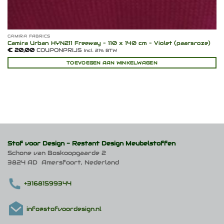
CAMIRA FABRICS
Camira Urban HYN211 Freeway – 110 x 140 cm – Violet (paarsroze)
€
20,00
COUPONPRIJS
Incl. 21% BTW
TOEVOEGEN AAN WINKELWAGEN
Stof voor Design -
Restant Design Meubelstoffen
Schone van Boskoopgaarde 2
3824 AD Amersfoort, Nederland
+31681599344
info@stofvoordesign.nl