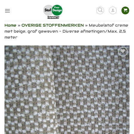
Ga
naar
inhoud
Home
»
OVERIGE STOFFENMERKEN
»
Meubelstof creme
met beige, grof geweven – Diverse afmetingen/Max. 2,5
meter
Toevoegen
aan
verlanglijst