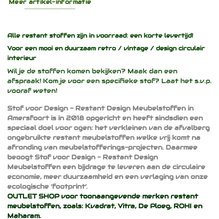
Meer artikel-informatie
Alle restant stoffen zijn in voorraad: een korte levertijd!
Voor een mooi en duurzaam
retro / vintage / design
circulair
interieur
Wil je de stoffen komen bekijken? Maak dan een
afspraak! Kom je voor een specifieke stof? Laat het s.v.p.
vooraf weten!
Stof voor Design - Restant Design Meubelstoffen in
Amersfoort is in 2018 opgericht en heeft sindsdien een
speciaal doel voor ogen: het verkleinen van de afvalberg
ongebruikte restant meubelstoffen welke vrij komt na
afronding van meubelstofferings-projecten. Daarmee
beoogt Stof voor Design - Restant Design
Meubelstoffen een bijdrage te leveren aan de circulaire
economie, meer duurzaamheid en een verlaging van onze
ecologische ‘footprint’.
OUTLET SHOP voor toonaangevende merken restant
meubelstoffen, zoals:
Kvadrat
,
Vitra
,
De Ploeg
,
ROHI
en
Maharam
.