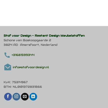
Stof voor Design -
Restant Design Meubelstoffen
Schone van Boskoopgaarde 2
3824 AD Amersfoort, Nederland
+31681599344
info@stofvoordesign.nl
KvK: 75314967
BTW: NL001372831B66