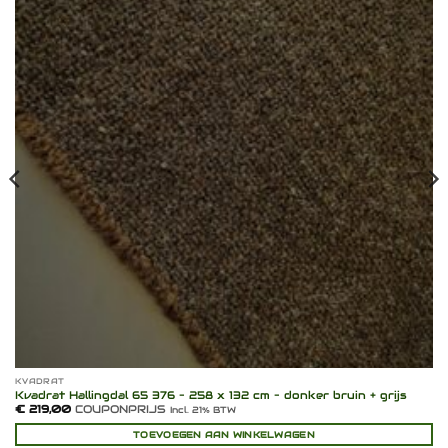
verlanglijst
KVADRAT
Kvadrat Hallingdal 65 376 – 258 x 132 cm – donker bruin + grijs
€
219,00
COUPONPRIJS
Incl. 21% BTW
TOEVOEGEN AAN WINKELWAGEN