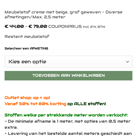
Meubelstof creme met beige, grof geweven – Diverse
afmetingen/Max. 2,5 meter
Prijsklasse:
€
44,00
-
€
79,00
COUPONPRIJS
Incl. 21% BTW
€ 44,00
tot
Restant meubelstof
€ 79,00
Selecteer een AFMETING
TOEVOEGEN AAN WINKELWAGEN
Outlet shop: op = op!
Vanaf 50% tot 80% korting
op ALLE stoffen!
Stoffen welke per strekkende meter worden verkocht:
- De minimale afname is 1 meter, met opties van 0,5 meter
extra.
- Levering van het bestelde aantal meters geschiedt aan