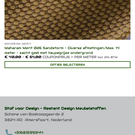
MAHARAM MERIT
Maharam Merit 026 Sandstorm – Diverse afmetingen/Max. 14
meter – zacht geel met taupegrijze ondergrond
Prijsklasse:
€
40,00
-
€
64,00
COUPONPRIJS + PER METER
Incl. 21% BTW
€ 40,00
tot
OPTIES SELECTEREN
€ 64,00
Dit
product
heeft
meerdere
variaties.
Deze
optie
kan
Stof voor Design -
Restant Design Meubelstoffen
gekozen
Schone van Boskoopgaarde 2
worden
3824 AD Amersfoort, Nederland
op
de
productpagina
+31681599344