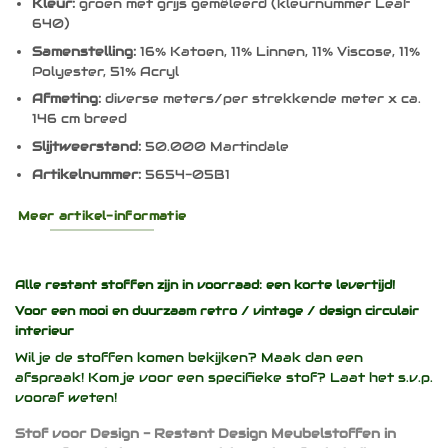
Kleur:
groen met grijs gemêleerd (kleurnummer Leaf
640)
Samenstelling:
16% Katoen, 11% Linnen, 11% Viscose, 11%
Polyester, 51% Acryl
Afmeting:
diverse meters/per strekkende meter x ca.
146 cm breed
Slijtweerstand:
50.000 Martindale
Artikelnummer:
5654-05B1
Meer artikel-informatie
Alle restant stoffen zijn in voorraad: een korte levertijd!
Voor een mooi en duurzaam
retro / vintage / design
circulair
interieur
Wil je de stoffen komen bekijken? Maak dan een
afspraak! Kom je voor een specifieke stof? Laat het s.v.p.
vooraf weten!
Stof voor Design - Restant Design Meubelstoffen in