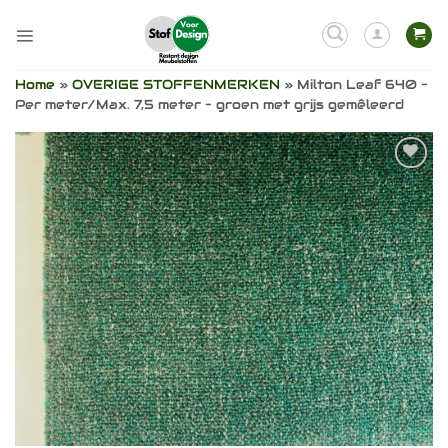
Ga
naar
inhoud
Home
»
OVERIGE STOFFENMERKEN
»
Milton Leaf 640 –
Per meter/Max. 7,5 meter – groen met grijs gemêleerd
Toevoegen
aan
verlanglijst