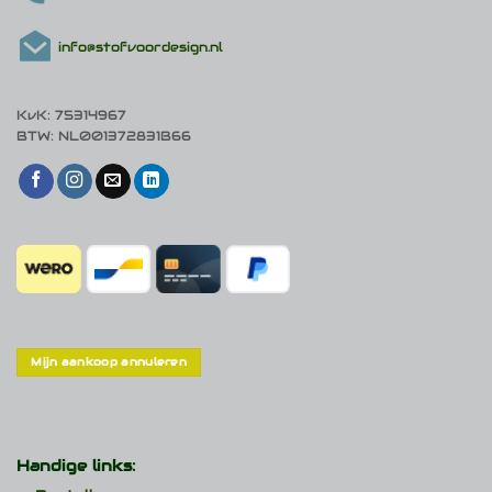
info@stofvoordesign.nl
KvK: 75314967
BTW: NL001372831B66
Mijn aankoop annuleren
Handige links: