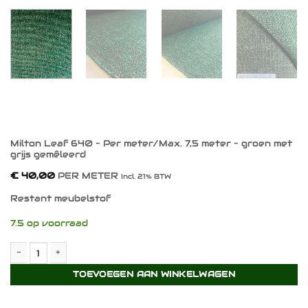
Milton Leaf 640 – Per meter/Max. 7,5 meter – groen met
grijs gemêleerd
€
40,00
PER METER
Incl. 21% BTW
Restant meubelstof
7.5 op voorraad
Milton Leaf 640 - Per meter/Max. 7,5 meter - groen met grijs g
TOEVOEGEN AAN WINKELWAGEN