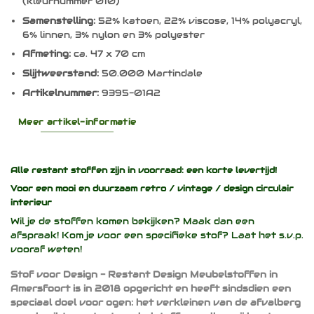
(kleurnummer 010)
Samenstelling:
52% katoen, 22% viscose, 14% polyacryl,
6% linnen, 3% nylon en 3% polyester
Afmeting:
ca. 47 x 70 cm
Slijtweerstand:
50.000 Martindale
Artikelnummer:
9395-01A2
Meer artikel-informatie
Alle restant stoffen zijn in voorraad: een korte levertijd!
Voor een mooi en duurzaam
retro / vintage / design
circulair
interieur
Wil je de stoffen komen bekijken? Maak dan een
afspraak! Kom je voor een specifieke stof? Laat het s.v.p.
vooraf weten!
Stof voor Design - Restant Design Meubelstoffen in
Amersfoort is in 2018 opgericht en heeft sindsdien een
speciaal doel voor ogen: het verkleinen van de afvalberg