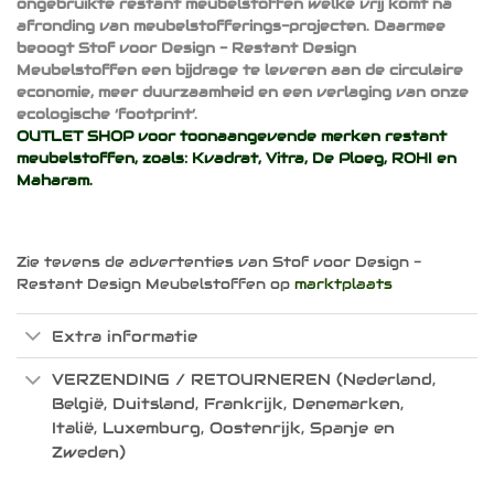
ongebruikte restant meubelstoffen welke vrij komt na
afronding van meubelstofferings-projecten. Daarmee
beoogt Stof voor Design - Restant Design
Meubelstoffen een bijdrage te leveren aan de circulaire
economie, meer duurzaamheid en een verlaging van onze
ecologische ‘footprint’.
OUTLET SHOP voor toonaangevende merken restant
meubelstoffen, zoals:
Kvadrat
,
Vitra
,
De Ploeg
,
ROHI
en
Maharam
.
Zie tevens de advertenties van Stof voor Design -
Restant Design Meubelstoffen op
marktplaats
Extra informatie
VERZENDING / RETOURNEREN (Nederland,
België, Duitsland, Frankrijk, Denemarken,
Italië, Luxemburg, Oostenrijk, Spanje en
Zweden)