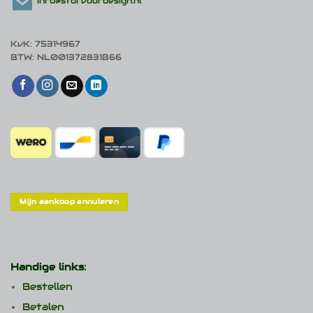
info@stofvoordesign.nl
KvK: 75314967
BTW: NL001372831B66
Mijn aankoop annuleren
Handige links:
Bestellen
Betalen