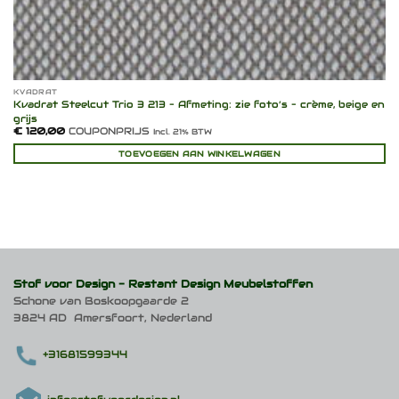
KVADRAT
Kvadrat Steelcut Trio 3 213 – Afmeting: zie foto’s – crème, beige en
grijs
€
120,00
COUPONPRIJS
Incl. 21% BTW
TOEVOEGEN AAN WINKELWAGEN
Stof voor Design -
Restant Design Meubelstoffen
Schone van Boskoopgaarde 2
3824 AD Amersfoort, Nederland
+31681599344