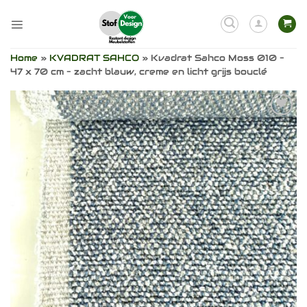
Ga
naar
inhoud
Home
»
KVADRAT SAHCO
»
Kvadrat Sahco Moss 010 –
47 x 70 cm – zacht blauw, creme en licht grijs bouclé
Toevoegen
aan
verlanglijst