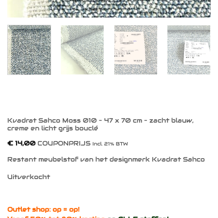
Kvadrat Sahco Moss 010 – 47 x 70 cm – zacht blauw,
creme en licht grijs bouclé
€
14,00
COUPONPRIJS
Incl. 21% BTW
Restant meubelstof van het designmerk Kvadrat Sahco
Uitverkocht
Outlet shop: op = op!