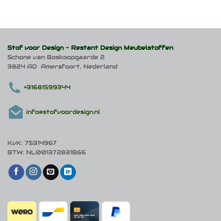
Stof voor Design -
Restant Design Meubelstoffen
Schone van Boskoopgaarde 2
3824 AD Amersfoort, Nederland
+31681599344
info@stofvoordesign.nl
KvK: 75314967
BTW: NL001372831B66