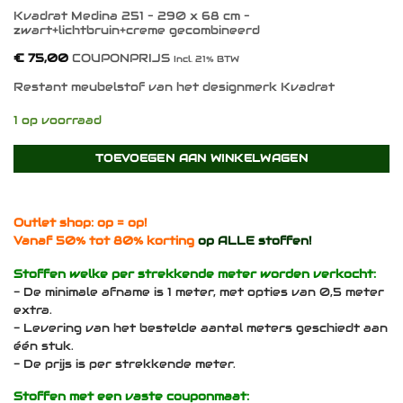
Kvadrat Medina 251 – 290 x 68 cm –
zwart+lichtbruin+creme gecombineerd
€
75,00
COUPONPRIJS
Incl. 21% BTW
Restant meubelstof van het designmerk Kvadrat
1 op voorraad
TOEVOEGEN AAN WINKELWAGEN
Outlet shop: op = op!
Vanaf 50% tot 80% korting
op ALLE stoffen!
Stoffen welke per strekkende meter worden verkocht:
- De minimale afname is 1 meter, met opties van 0,5 meter
extra.
- Levering van het bestelde aantal meters geschiedt aan
één stuk.
- De prijs is per strekkende meter.
Stoffen met een vaste couponmaat: