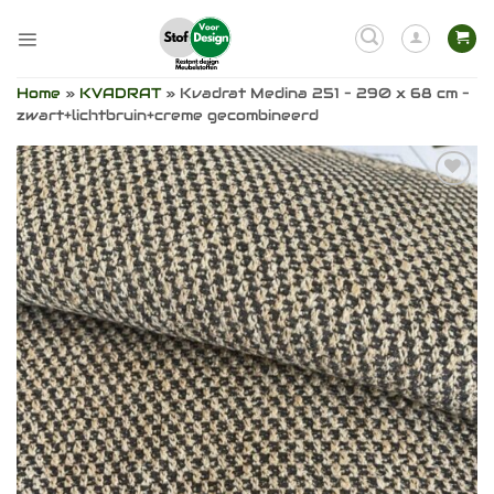
Ga
naar
inhoud
Home
»
KVADRAT
»
Kvadrat Medina 251 – 290 x 68 cm –
zwart+lichtbruin+creme gecombineerd
Toevoegen
aan
verlanglijst