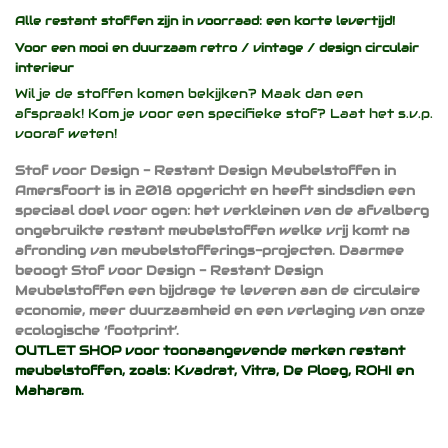
Alle restant stoffen zijn in voorraad: een korte levertijd!
Voor een mooi en duurzaam
retro / vintage / design
circulair
interieur
Wil je de stoffen komen bekijken? Maak dan een
afspraak! Kom je voor een specifieke stof? Laat het s.v.p.
vooraf weten!
Stof voor Design - Restant Design Meubelstoffen in
Amersfoort is in 2018 opgericht en heeft sindsdien een
speciaal doel voor ogen: het verkleinen van de afvalberg
ongebruikte restant meubelstoffen welke vrij komt na
afronding van meubelstofferings-projecten. Daarmee
beoogt Stof voor Design - Restant Design
Meubelstoffen een bijdrage te leveren aan de circulaire
economie, meer duurzaamheid en een verlaging van onze
ecologische ‘footprint’.
OUTLET SHOP voor toonaangevende merken restant
meubelstoffen, zoals:
Kvadrat
,
Vitra
,
De Ploeg
,
ROHI
en
Maharam
.