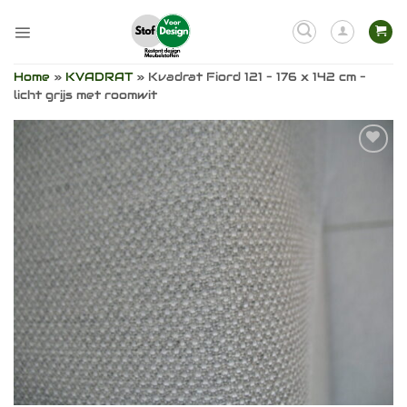
Ga
naar
inhoud
Home
»
KVADRAT
»
Kvadrat Fiord 121 – 176 x 142 cm –
licht grijs met roomwit
Toevoegen
aan
verlanglijst