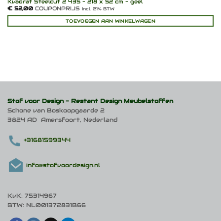
Kvadrat Steelcut 2 435 – 218 x 52 cm – geel
€
52,00
COUPONPRIJS
Incl. 21% BTW
TOEVOEGEN AAN WINKELWAGEN
Stof voor Design -
Restant Design Meubelstoffen
Schone van Boskoopgaarde 2
3824 AD Amersfoort, Nederland
+31681599344
info@stofvoordesign.nl
KvK: 75314967
BTW: NL001372831B66