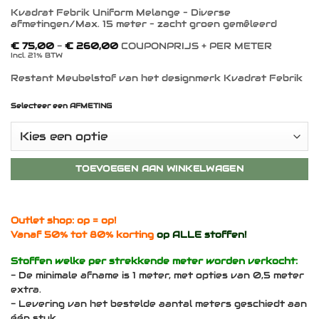
Kvadrat Febrik Uniform Melange – Diverse
afmetingen/Max. 15 meter – zacht groen gemêleerd
Prijsklasse:
€
75,00
-
€
260,00
COUPONPRIJS + PER METER
€ 75,00
Incl. 21% BTW
tot
€ 260,00
Restant Meubelstof van het designmerk Kvadrat Febrik
Selecteer een AFMETING
TOEVOEGEN AAN WINKELWAGEN
Outlet shop: op = op!
Vanaf 50% tot 80% korting
op ALLE stoffen!
Stoffen welke per strekkende meter worden verkocht:
- De minimale afname is 1 meter, met opties van 0,5 meter
extra.
- Levering van het bestelde aantal meters geschiedt aan
één stuk.