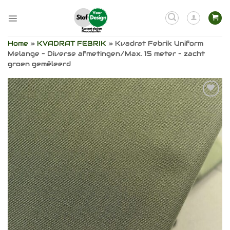
Ga
naar
inhoud
Home
»
KVADRAT FEBRIK
»
Kvadrat Febrik Uniform
Melange – Diverse afmetingen/Max. 15 meter – zacht
groen gemêleerd
Toevoegen
aan
verlanglijst