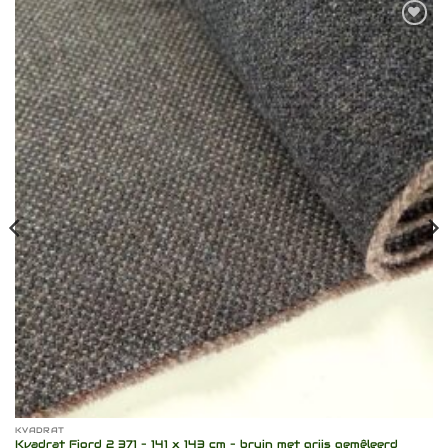
Toevoegen
aan
verlanglijst
KVADRAT
Kvadrat Fiord 2 371 – 141 x 143 cm – bruin met grijs gemêleerd