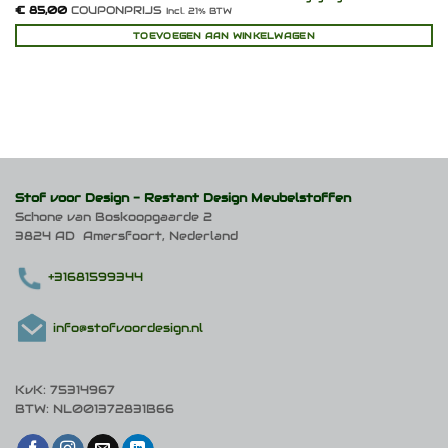
€
85,00
COUPONPRIJS
Incl. 21% BTW
TOEVOEGEN AAN WINKELWAGEN
Stof voor Design -
Restant Design Meubelstoffen
Schone van Boskoopgaarde 2
3824 AD Amersfoort, Nederland
+31681599344
info@stofvoordesign.nl
KvK: 75314967
BTW: NL001372831B66