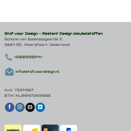
product
heeft
meerdere
variaties.
Deze
optie
kan
Stof voor Design -
Restant Design Meubelstoffen
gekozen
Schone van Boskoopgaarde 2
worden
3824 AD Amersfoort, Nederland
op
de
productpagina
+31681599344
info@stofvoordesign.nl
KvK: 75314967
BTW: NL001372831B66