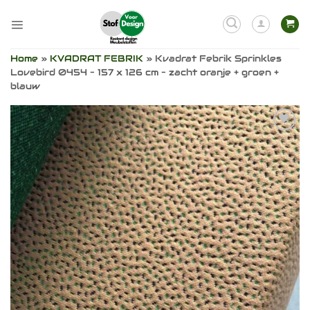
Ga
naar
inhoud
Home
»
KVADRAT FEBRIK
»
Kvadrat Febrik Sprinkles
Lovebird 0454 – 157 x 126 cm – zacht oranje + groen +
blauw
Toevoegen
aan
verlanglijst