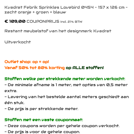
Kvadrat Febrik Sprinkles Lovebird 0454 – 157 x 126 cm –
zacht oranje + groen + blauw
€
109,00
COUPONPRIJS
Incl. 21% BTW
Restant meubelstof van het designmerk Kvadrat
Uitverkocht
Outlet shop: op = op!
Vanaf 50% tot 80% korting
op ALLE stoffen!
Stoffen welke per strekkende meter worden verkocht:
- De minimale afname is 1 meter, met opties van 0,5 meter
extra.
- Levering van het bestelde aantal meters geschiedt aan
één stuk.
- De prijs is per strekkende meter.
Stoffen met een vaste couponmaat:
- Deze coupons worden per gehele coupon verkocht.
- De prijs is voor de gehele coupon.