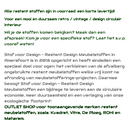
Alle restant stoffen zijn in voorraad: een korte levertijd!
Voor een mooi en duurzaam
retro / vintage / design
circulair
interieur
Wil je de stoffen komen bekijken? Maak dan een
afspraak! Kom je voor een specifieke stof? Laat het s.v.p.
vooraf weten!
Stof voor Design - Restant Design Meubelstoffen in
Amersfoort is in 2018 opgericht en heeft sindsdien een
speciaal doel voor ogen: het verkleinen van de afvalberg
ongebruikte restant meubelstoffen welke vrij komt na
afronding van meubelstofferings-projecten. Daarmee
beoogt Stof voor Design - Restant Design
Meubelstoffen een bijdrage te leveren aan de circulaire
economie, meer duurzaamheid en een verlaging van onze
ecologische ‘footprint’.
OUTLET SHOP voor toonaangevende merken restant
meubelstoffen, zoals:
Kvadrat
,
Vitra
,
De Ploeg
,
ROHI
en
Maharam
.