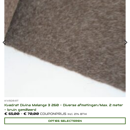
KVADRAT
Kvadrat Divina Melange 3 260 – Diverse afmetingen/Max. 2 meter
– bruin gemêleerd
Prijsklasse:
€
65,00
-
€
70,00
COUPONPRIJS
Incl. 21% BTW
€ 65,00
tot
OPTIES SELECTEREN
€ 70,00
Dit