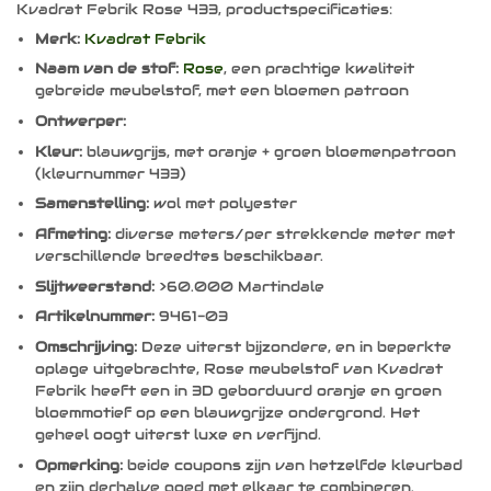
Kvadrat Febrik Rose 433, productspecificaties:
Merk:
Kvadrat Febrik
Naam van de stof:
Rose
, een prachtige kwaliteit
gebreide meubelstof, met een bloemen patroon
Ontwerper:
Kleur:
blauwgrijs, met oranje + groen bloemenpatroon
(kleurnummer 433)
Samenstelling:
wol met polyester
Afmeting:
diverse meters/per strekkende meter met
verschillende breedtes beschikbaar.
Slijtweerstand:
>60.000 Martindale
Artikelnummer:
9461-03
Omschrijving:
Deze uiterst bijzondere, en in beperkte
oplage uitgebrachte, Rose meubelstof van Kvadrat
Febrik heeft een in 3D geborduurd oranje en groen
bloemmotief op een blauwgrijze ondergrond. Het
geheel oogt uiterst luxe en verfijnd.
Opmerking:
beide coupons zijn van hetzelfde kleurbad
en zijn derhalve goed met elkaar te combineren.