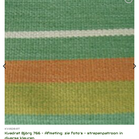
Toevoegen
aan
verlanglijst
KVADRAT
Kvadrat Björg 766 – Afmeting: zie foto’s – strepenpatroon in
diverse kleuren