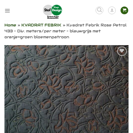
Ga
naar
inhoud
Home
»
KVADRAT FEBRIK
»
Kvadrat Febrik Rose Petrol
433 – Div. meters/per meter – blauwgrijs met
oranje+groen bloemenpatroon
Toevoegen
aan
verlanglijst