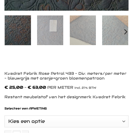
Kvadrat Febrik Rose Petrol 433 – Div. meters/per meter
– blauwgrijs met oranje+groen bloemenpatroon
Prijsklasse:
€
25,00
-
€
63,00
PER METER
Incl. 21% BTW
€ 25,00
tot
Restant meubelstof van het designmerk Kvadrat Febrik
€ 63,00
Selecteer een AFMETING