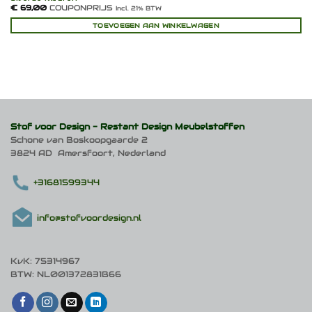
€
69,00
COUPONPRIJS
Incl. 21% BTW
TOEVOEGEN AAN WINKELWAGEN
Stof voor Design -
Restant Design Meubelstoffen
Schone van Boskoopgaarde 2
3824 AD Amersfoort, Nederland
+31681599344
info@stofvoordesign.nl
KvK: 75314967
BTW: NL001372831B66