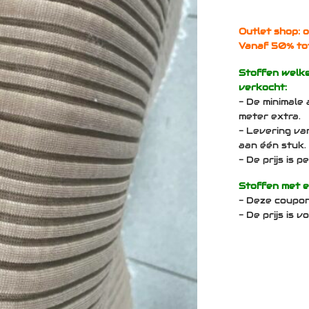
Outlet shop: o
Vanaf 50% to
Stoffen welk
verkocht:
- De minimale 
meter extra.
- Levering va
aan één stuk.
- De prijs is 
Stoffen met 
- Deze coupo
- De prijs is 