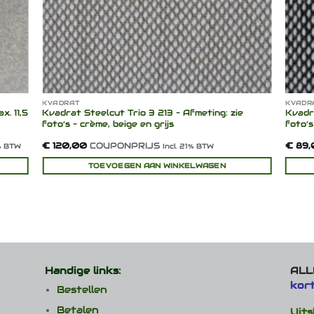
KVADRAT
KVADR
. 11,5
Kvadrat Steelcut Trio 3 213 – Afmeting: zie
Kvadra
foto’s – crème, beige en grijs
foto’s
€
120,00
COUPONPRIJS
€
89,
1% BTW
Incl. 21% BTW
TOEVOEGEN AAN WINKELWAGEN
Handige links:
ALLE
kor
Bestellen
Betalen
Uits