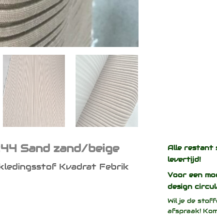
244 Sand zand/beige
Alle restant 
levertijd!
kledingsstof Kvadrat Febrik
Voor een mo
design
circul
Wil je de sto
afspraak! Kom