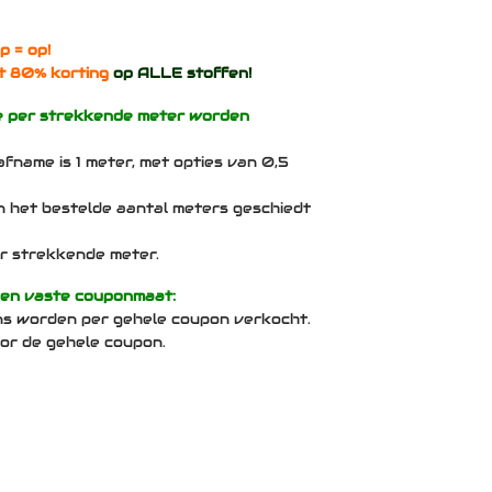
p = op!
t 80% korting
op ALLE stoffen!
e per strekkende meter worden
afname is 1 meter, met opties van 0,5
n het bestelde aantal meters geschiedt
per strekkende meter.
een vaste couponmaat:
ns worden per gehele coupon verkocht.
voor de gehele coupon.