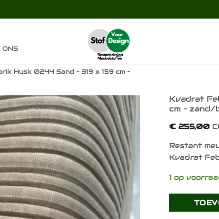
 ONS
rik Husk 0244 Sand – 319 x 159 cm –
Kvadrat Fe
cm – zand/
Toevoegen
€
255,00
C
aan
verlanglijst
Restant meu
Kvadrat Feb
1 op voorra
TOEV