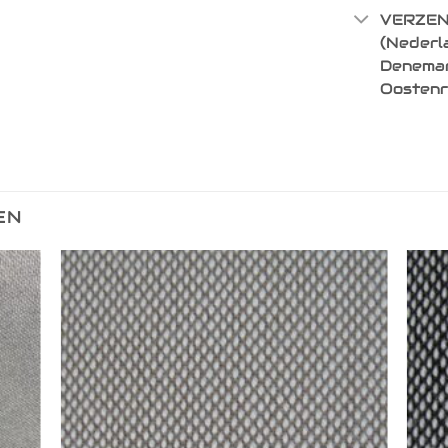
VERZEN
(Nederla
Denemark
Oostenr
EN
egen
Toevoegen
n
aan
lijst
verlanglijst