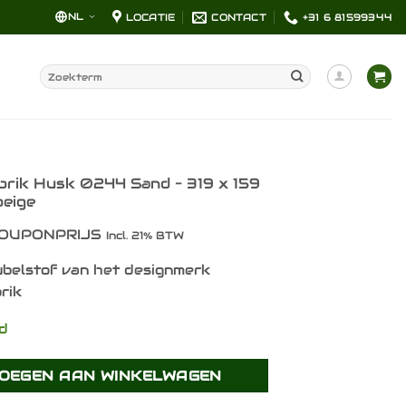
NL
LOCATIE
CONTACT
+31 6 81599344
Zoeken
naar:
brik Husk 0244 Sand – 319 x 159
beige
OUPONPRIJS
Incl. 21% BTW
belstof van het designmerk
rik
ad
OEGEN AAN WINKELWAGEN