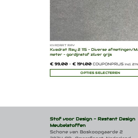
KVADRAT RAY
 136 cm – antraciet
Kvadrat Ray 2 115 – Diverse afmetingen/Max
uw gemêleerd
meter – gordijnstof zilver grijs
Prijsklasse:
€
99,00
-
€
194,00
COUPONPRIJS
cl. 21% BTW
Incl. 2
€ 99,00
tot
INKELWAGEN
OPTIES SELECTEREN
€ 194,00
Dit
product
heeft
meerdere
variaties.
Deze
optie
Stof voor Design -
Restant Design
kan
Meubelstoffen
gekozen
Schone van Boskoopgaarde 2
worden
op