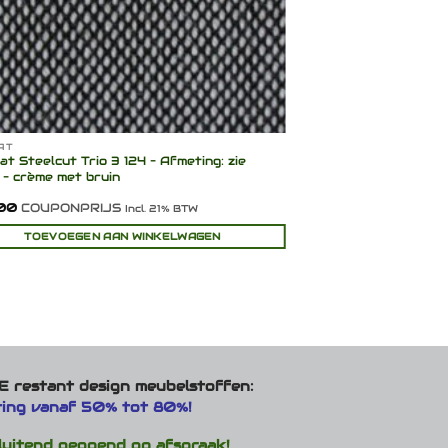
AT
KVADRAT
t Steelcut Trio 3 124 – Afmeting: zie
Kvadrat Divina Mela
 – crème met bruin
afmetingen/Max. 2 me
P
00
COUPONPRIJS
€
65,00
-
€
70,00
C
Incl. 21% BTW
€
t
TOEVOEGEN AAN WINKELWAGEN
OPTIE
€
Dit
product
heeft
meerdere
variaties.
Deze
optie
 restant design meubelstoffen:
kan
ting vanaf 50% tot 80%!
gekozen
worden
luitend geopend op afspraak!
op