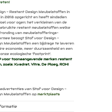
weten!
ign - Restant Design Meubelstoffen in
 in 2018 opgericht en heeft sindsdien
doel voor ogen: het verkleinen van de
ebruikte restant meubelstoffen welke
afronding van meubelstofferings-
armee beoogt Stof voor Design -
n Meubelstoffen een bijdrage te leveren
aire economie, meer duurzaamheid en een
onze ecologische ‘footprint’.
voor toonaangevende merken restant
, zoals:
Kvadrat
,
Vitra
,
De Ploeg
,
ROHI
 advertenties van Stof voor Design -
gn Meubelstoffen op
marktplaats
formatie