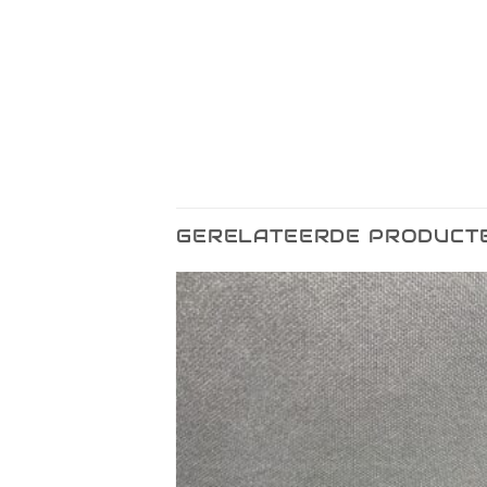
GERELATEERDE PRODUCT
Toevoegen
Toevo
aan
aa
verlanglijst
verlang