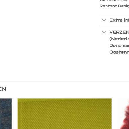
Restant Desi
Extra in
VERZEN
(Nederla
Denemark
Oostenr
EN
egen
Toevoegen
n
aan
lijst
verlanglijst