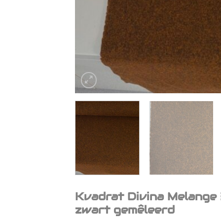
Kvadrat Divina Melange 
zwart gemêleerd