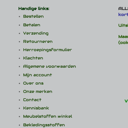
optie
Handige links:
ALLE
kan
kor
gekoz
Bestellen
worde
Betalen
Uits
op
de
Verzending
Maa
produ
Retourneren
(ook
Herroepingsformulier
Klachten
Algemene voorwaarden
Mijn account
Over ons
Onze merken
Contact
V
Kennisbank
Meubelstoffen winkel
Bekledingsstoffen