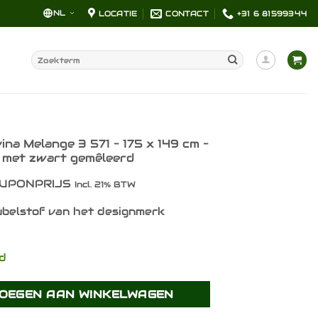
NL
LOCATIE
CONTACT
+31 6 81599344
Zoeken
naar:
ina Melange 3 571 – 175 x 149 cm –
n met zwart gemêleerd
UPONPRIJS
Incl. 21% BTW
belstof van het designmerk
ad
OEGEN AAN WINKELWAGEN