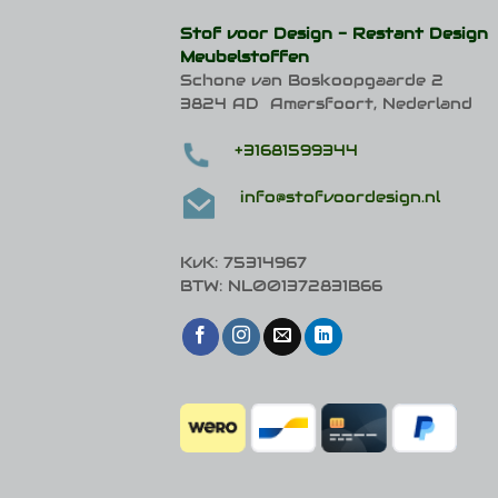
optie
Stof voor Design -
Restant Design
kan
Meubelstoffen
gekozen
Schone van Boskoopgaarde 2
worden
op
3824 AD Amersfoort, Nederland
de
productpagina
+31681599344
info@stofvoordesign.nl
KvK: 75314967
BTW: NL001372831B66