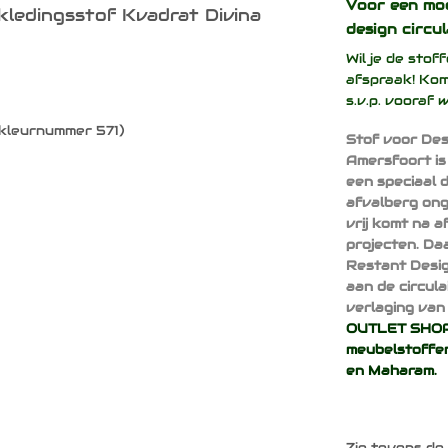
Voor een mo
kledingsstof Kvadrat Divina
design
circul
Wil je de sto
afspraak! Kom
s.v.p. vooraf 
(kleurnummer 571)
Stof voor Des
Amersfoort is
een speciaal 
afvalberg ong
vrij komt na 
projecten. Da
Restant Desig
aan de circul
verlaging van 
OUTLET SHOP 
meubelstoffen
en
Maharam
.
Zie tevens de