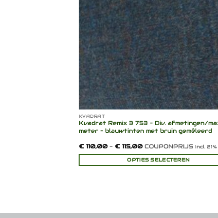
KVADRAT
 x 142 cm – oranje +
Kvadrat Remix 3 753 – Div. afmetingen/ma
meter – blauwtinten met bruin gemêleerd
Prijsklasse:
€
110,00
-
€
115,00
COUPONPRIJS
ncl. 21% BTW
Incl. 21
€ 110,00
tot
INKELWAGEN
OPTIES SELECTEREN
€ 115,00
Dit
product
heeft
meerdere
variaties.
Deze