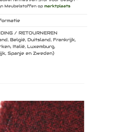
gn Meubelstoffen op
marktplaats
formatie
DING / RETOURNEREN
nd, België, Duitsland, Frankrijk,
en, Italië, Luxemburg,
ijk, Spanje en Zweden)
Toevoegen
aan
verlanglijst