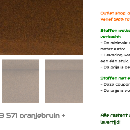
Outlet shop: o
Vanaf 50% to
Stoffen welk
verkocht:
- De minimale 
meter extra.
- Levering va
aan één stuk.
- De prijs is 
Stoffen met 
- Deze coupo
- De prijs is 
3 571 oranjebruin +
Alle restant 
levertijd!