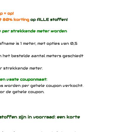
p = op!
t 80% korting
op ALLE stoffen!
e per strekkende meter worden
afname is 1 meter, met opties van 0,5
n het bestelde aantal meters geschiedt
per strekkende meter.
een vaste couponmaat:
ns worden per gehele coupon verkocht.
voor de gehele coupon.
stoffen zijn in voorraad: een korte