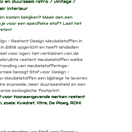
oi en duurzaam
retro / vintage /
air interieur
ffen komen bekijken? Maak dan een
 je voor een specifieke stof? Laat het
weten!
ign - Restant Design Meubelstoffen in
 in 2018 opgericht en heeft sindsdien
doel voor ogen: het verkleinen van de
ebruikte restant meubelstoffen welke
afronding van meubelstofferings-
armee beoogt Stof voor Design -
n Meubelstoffen een bijdrage te leveren
aire economie, meer duurzaamheid en een
onze ecologische ‘footprint’.
voor toonaangevende merken restant
, zoals:
Kvadrat
,
Vitra
,
De Ploeg
,
ROHI
 advertenties van Stof voor Design -