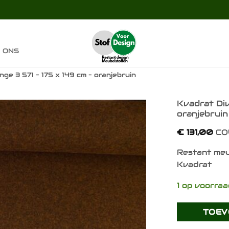
 ONS
ge 3 571 – 175 x 149 cm – oranjebruin
Kvadrat Div
oranjebrui
Toevoegen
€
131,00
CO
aan
verlanglijst
Restant meu
Kvadrat
1 op voorra
TOEV