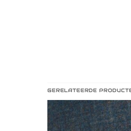
GERELATEERDE PRODUCT
Toevoegen
Toevo
aan
aa
verlanglijst
verlang