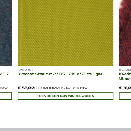
KVADRAT
KVADR
x 3,7
Kvadrat Steelcut 2 435 – 218 x 52 cm – geel
Kvadr
1,5 m
€
52,00
COUPONPRIJS
€
31,
% BTW
Incl. 21% BTW
TOEVOEGEN AAN WINKELWAGEN
Dit
produ
heeft
meerd
variat
Deze