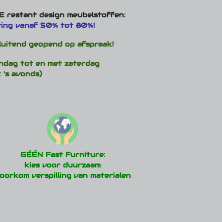
optie
 restant design meubelstoffen:
kan
ting vanaf 50% tot 80%!
en
gekozen
n
worden
luitend geopend op afspraak!
op
de
ndag tot en met zaterdag
ctpagina
productpagina
 's avonds)
GÉÉN Fast Furniture:
kies voor duurzaam
oorkom verspilling van materialen