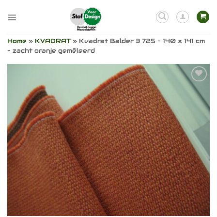
Ga
naar
inhoud
Home
»
KVADRAT
»
Kvadrat Balder 3 725 – 140 x 141 cm
– zacht oranje gemêleerd
Toevoegen
aan
verlanglijst