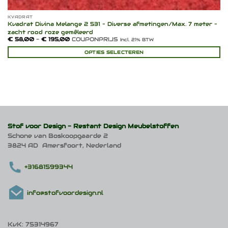
KVADRAT
Kvadrat Divina Melange 2 531 – Diverse afmetingen/Max. 7 meter –
zacht rood roze gemêleerd
Prijsklasse:
€
58,00
-
€
195,00
COUPONPRIJS
Incl. 21% BTW
€ 58,00
tot
OPTIES SELECTEREN
€ 195,00
Dit
product
heeft
meerdere
variaties.
Deze
optie
kan
Stof voor Design -
Restant Design Meubelstoffen
gekozen
Schone van Boskoopgaarde 2
worden
3824 AD Amersfoort, Nederland
op
de
productpagina
+31681599344
info@stofvoordesign.nl
KvK: 75314967