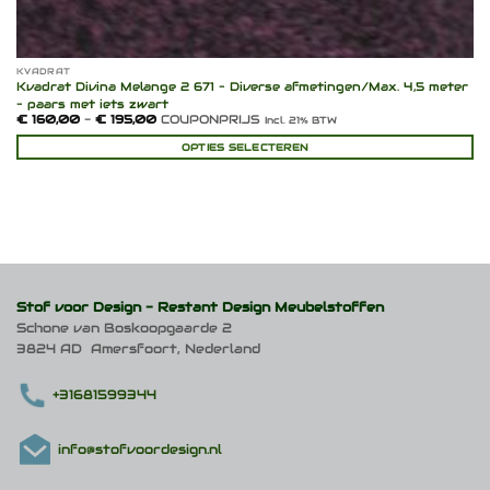
KVADRAT
Kvadrat Divina Melange 2 671 – Diverse afmetingen/Max. 4,5 meter
– paars met iets zwart
Prijsklasse:
€
160,00
-
€
195,00
COUPONPRIJS
Incl. 21% BTW
€ 160,00
tot
OPTIES SELECTEREN
€ 195,00
Dit
product
heeft
meerdere
variaties.
Deze
optie
kan
Stof voor Design -
Restant Design Meubelstoffen
gekozen
Schone van Boskoopgaarde 2
worden
3824 AD Amersfoort, Nederland
op
de
productpagina
+31681599344
info@stofvoordesign.nl