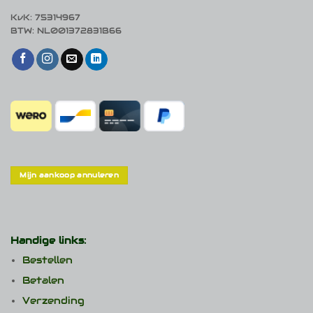
KvK: 75314967
BTW: NL001372831B66
Mijn aankoop annuleren
Handige links:
Bestellen
Betalen
Verzending