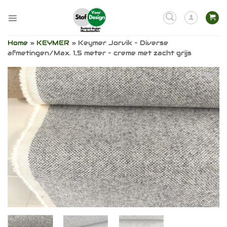
Ga
naar
inhoud
Home
»
KEYMER
»
Keymer Jorvik – Diverse
afmetingen/Max. 1,5 meter – creme met zacht grijs
Toevoegen
aan
verlanglijst