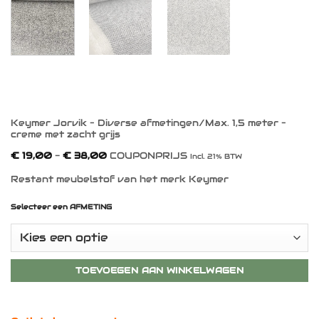
Keymer Jorvik – Diverse afmetingen/Max. 1,5 meter –
creme met zacht grijs
Prijsklasse:
€
19,00
-
€
38,00
COUPONPRIJS
Incl. 21% BTW
€ 19,00
tot
Restant meubelstof van het merk Keymer
€ 38,00
Selecteer een AFMETING
TOEVOEGEN AAN WINKELWAGEN