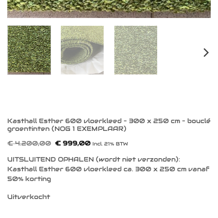
Kasthall Esther 600 vloerkleed – 300 x 250 cm – bouclé
groentinten (NOG 1 EXEMPLAAR)
Oorspronkelijke
Huidige
€
4.200,00
€
999,00
Incl. 21% BTW
prijs
prijs
was:
is:
UITSLUITEND OPHALEN (wordt niet verzonden):
€ 4.200,00.
€ 999,00.
Kasthall Esther 600 vloerkleed ca. 300 x 250 cm vanaf
50% korting
Uitverkocht