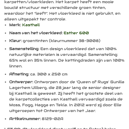
karpetten/vloerkleden. Het karpet heeft een mooie
bouclé structuur met verschillende groen tinten,
waardoor het “leeft”. Het vloerkleed is niet gebruikt, en
alleen uitgepakt ter controle.
Merk:
Kasthall
Naam van het vloerkleed:
Esther 600
Kleur:
groentinten (kleurnummer 38-3008)
Samenstelling:
Een design vloerkleed dat van 100%
natuurlijke materialen is vervaardigd. Samenstelling:
65% wol en 35% linnen. De kettingdraden zijn van 100%
linnen.
Afmeting:
ca. 300 x 250 cm
Ontwerper:
Ontworpen door de ‘Queen of Rugs’ Gunilla
Lagerhem Ullberg, die 28 jaar lang de senior designer
bij Kasthall is geweest. Zij heeft het grootste deel van
de karpetcollecties van Kasthall vervaardigd zoals de
Moss, Fogg, Hagga en Tekla. In 2012 werd zij door Elle
uitgeroepen tot Ontwerper van het Jaar.
Artikelnummer:
8129-02A