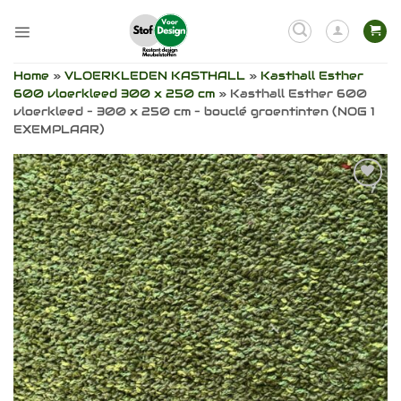
Ga
naar
inhoud
Home
»
VLOERKLEDEN KASTHALL
»
Kasthall Esther
600 vloerkleed 300 x 250 cm
»
Kasthall Esther 600
vloerkleed – 300 x 250 cm – bouclé groentinten (NOG 1
EXEMPLAAR)
Toevoegen
aan
verlanglijst