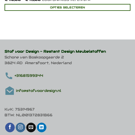
€ 110,00
tot
OPTIES SELECTEREN
€ 115,00
Dit
product
heeft
meerdere
variaties.
Deze
optie
kan
Stof voor Design -
Restant Design Meubelstoffen
gekozen
Schone van Boskoopgaarde 2
worden
3824 AD Amersfoort, Nederland
op
de
productpagina
+31681599344
info@stofvoordesign.nl
KvK: 75314967
BTW: NL001372831B66