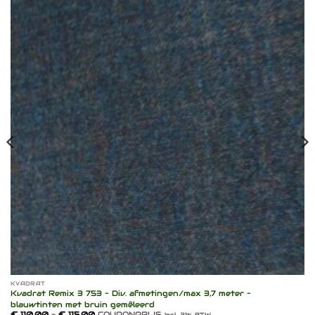
Toevoegen
aan
verlanglijst
KVADRAT
Kvadrat Remix 3 753 – Div. afmetingen/max 3,7 meter –
blauwtinten met bruin gemêleerd
Prijsklasse:
€
110,00
-
€
115,00
COUPONPRIJS
Incl. 21% BTW