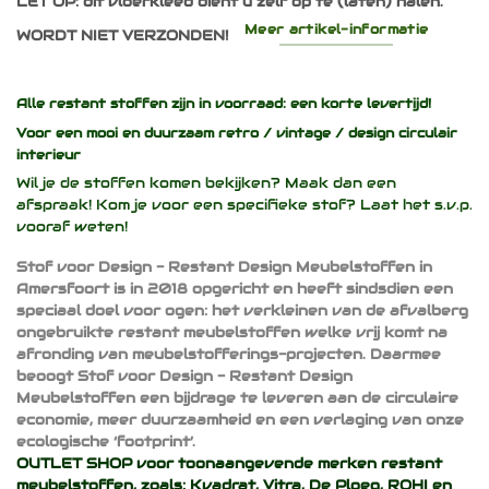
LET OP: dit vloerkleed dient u zelf op te (laten) halen.
Meer artikel-informatie
WORDT NIET VERZONDEN!
Alle restant stoffen zijn in voorraad: een korte levertijd!
Voor een mooi en duurzaam
retro / vintage / design
circulair
interieur
Wil je de stoffen komen bekijken? Maak dan een
afspraak! Kom je voor een specifieke stof? Laat het s.v.p.
vooraf weten!
Stof voor Design - Restant Design Meubelstoffen in
Amersfoort is in 2018 opgericht en heeft sindsdien een
speciaal doel voor ogen: het verkleinen van de afvalberg
ongebruikte restant meubelstoffen welke vrij komt na
afronding van meubelstofferings-projecten. Daarmee
beoogt Stof voor Design - Restant Design
Meubelstoffen een bijdrage te leveren aan de circulaire
economie, meer duurzaamheid en een verlaging van onze
ecologische ‘footprint’.
OUTLET SHOP voor toonaangevende merken restant
meubelstoffen, zoals:
Kvadrat
,
Vitra
,
De Ploeg
,
ROHI
en