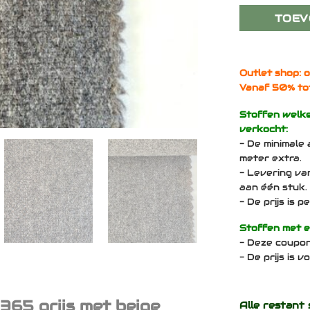
TOEV
Outlet shop: o
Vanaf 50% to
Stoffen welk
verkocht:
- De minimale 
meter extra.
- Levering va
aan één stuk.
- De prijs is 
Stoffen met 
- Deze coupo
- De prijs is 
65 grijs met beige
Alle restant 