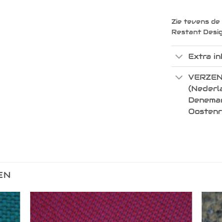
Zie tevens de
Restant Desi
Extra in
VERZEN
(Nederla
Denemark
Oostenr
EN
egen
Toevoegen
n
aan