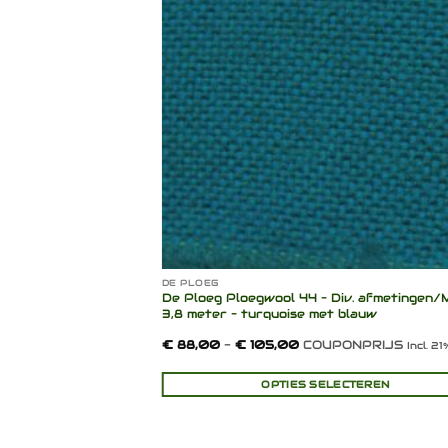
verlanglijst
verlang
DE PLOEG
verse
De Ploeg Ploegwool 44 – Div. afmetingen/
– olijfgroen met
3,8 meter – turquoise met blauw
d
asse:
Prijsklasse:
NPRIJS + PER
€
88,00
-
€
105,00
COUPONPRIJS
Incl. 2
00
€ 88,00
tot
,00
€ 105,00
CTEREN
OPTIES SELECTEREN
Dit
product
heeft