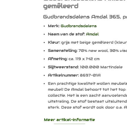
gemêleerd
Gudbrandsdalens Amdal 365, pr
Merk:
Gudbrandsdalens
Naam van de stof:
Amdal
Kleur:
grijs met beige gemêleerd (kle
Samenstelling:
70% new wool, 30% vis
Afmeting:
ca. 119 x 142 cm
Slijtweerstand:
100.000 Martindale
Artikelnummer:
8697-01A
Een prachtige kwaliteit wollen meubel
meubel! De Amdal behoort tot het to
collectie. Het is een zacht aanvoelen
uitstraling. De stof bestaat uitsluitend
sterk. Deze stof wordt ook door o.a. 
Meer artikel-informatie