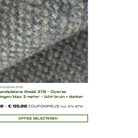
verlanglijst
ANDSDALENS
DE PLOEG
andsdalens Amdal 370 – Diverse
De Ploeg Albi 35/46 
ngen/Max. 5 meter – licht bruin + donker
blauwtinten
Prijsklasse:
00
-
€
135,00
COUPONPRIJS
€
150,00
COUPONP
Incl. 21% BTW
€ 71,00
tot
€ 135,00
OPTIES SELECTEREN
TOEVOEGEN
ct