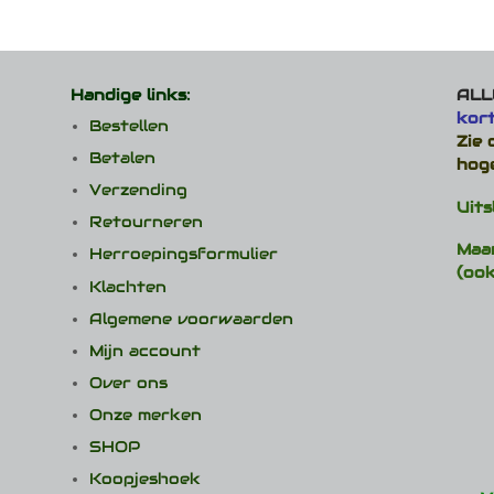
meerdere
meerd
variaties.
variat
Deze
Deze
optie
optie
Handige links:
ALLE
kan
kan
kor
gekozen
gekoz
Bestellen
Zie
worden
worde
Betalen
op
op
hog
de
de
Verzending
productpagina
produ
Uits
Retourneren
Maa
Herroepingsformulier
(ook
Klachten
Algemene voorwaarden
Mijn account
Over ons
Onze merken
SHOP
Koopjeshoek