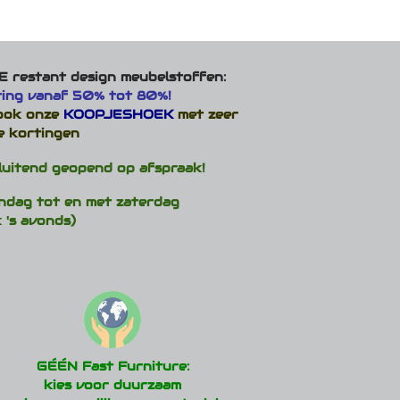
ere
ies.
 restant design meubelstoffen:
ting vanaf 50% tot 80%!
en
 ook onze
KOOPJESHOEK
met zeer
n
e kortingen
ctpagina
luitend geopend op afspraak!
ndag tot en met zaterdag
 's avonds)
GÉÉN Fast Furniture:
kies voor duurzaam