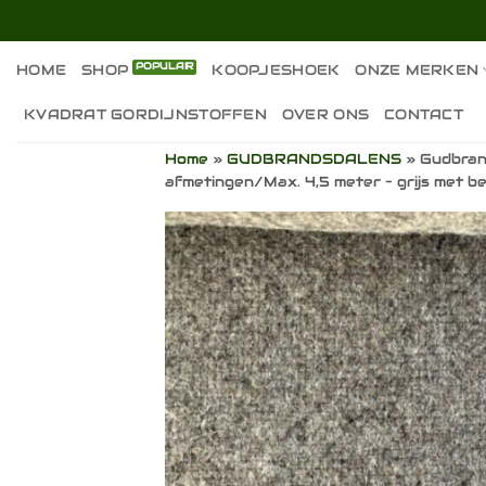
Ga
naar
inhoud
HOME
SHOP
KOOPJESHOEK
ONZE MERKEN
KVADRAT GORDIJNSTOFFEN
OVER ONS
CONTACT
Home
»
GUDBRANDSDALENS
»
Gudbran
afmetingen/Max. 4,5 meter – grijs met b