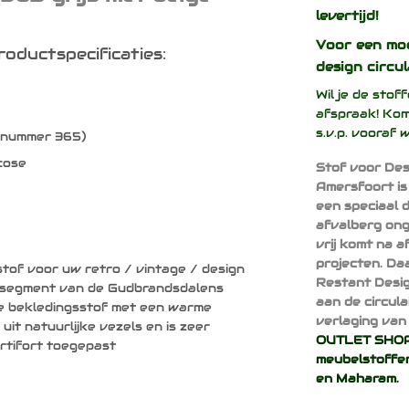
levertijd!
Voor een mo
oductspecificaties:
design
circul
Wil je de sto
afspraak! Kom
s.v.p. vooraf 
urnummer 365)
cose
Stof voor Des
Amersfoort is
een speciaal 
afvalberg ong
vrij komt na 
projecten. Da
stof voor uw retro / vintage / design
Restant Desig
p segment van de Gudbrandsdalens
aan de circul
de bekledingsstof met een warme
verlaging van 
 uit natuurlijke vezels en is zeer
OUTLET SHOP 
Artifort toegepast
meubelstoffen
en
Maharam
.