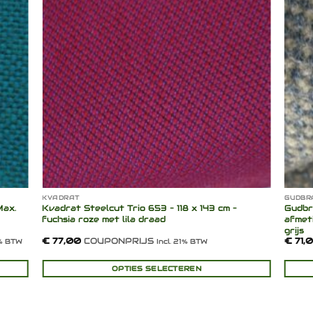
lijst
verlanglijst
KVADRAT
GUDBR
Max.
Kvadrat Steelcut Trio 653 – 118 x 143 cm –
Gudbr
fuchsia roze met lila draad
afmeti
grijs
€
77,00
COUPONPRIJS
€
71,
1% BTW
Incl. 21% BTW
OPTIES SELECTEREN
Dit
Dit
product
produ
heeft
heeft