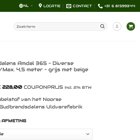
NL
LOCATIE
CONTACT
+31 6 81599344
Zoeken
naar:
alens Amdal 365 – Diverse
Max. 4,5 meter – grijs met beige
Prijsklasse:
€
228,00
COUPONPRIJS
Incl. 21% BTW
€ 72,00
tot
belstof van het Noorse
€ 228,00
Gudbrandsdalens Uldvarefabrik
n AFMETING