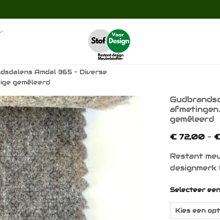
dsdalens Amdal 365 – Diverse
eige gemêleerd
Gudbrandsd
afmetingen/
gemêleerd
Toevoegen
aan
€
72,00
-
verlanglijst
Restant meu
designmerk 
Selecteer ee