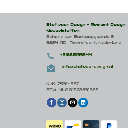
meerdere
variaties.
Deze
optie
Stof voor Design -
Restant Design
kan
Meubelstoffen
gekozen
Schone van Boskoopgaarde 2
worden
op
3824 AD Amersfoort, Nederland
de
productpagina
+31681599344
info@stofvoordesign.nl
KvK: 75314967
BTW: NL001372831B66