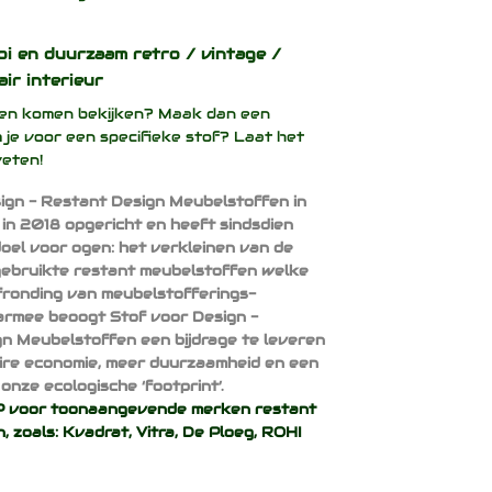
oi en duurzaam
retro / vintage /
air interieur
ffen komen bekijken? Maak dan een
 je voor een specifieke stof? Laat het
weten!
ign - Restant Design Meubelstoffen in
 in 2018 opgericht en heeft sindsdien
doel voor ogen: het verkleinen van de
ebruikte restant meubelstoffen welke
afronding van meubelstofferings-
armee beoogt Stof voor Design -
n Meubelstoffen een bijdrage te leveren
aire economie, meer duurzaamheid en een
onze ecologische ‘footprint’.
voor toonaangevende merken restant
, zoals:
Kvadrat
,
Vitra
,
De Ploeg
,
ROHI