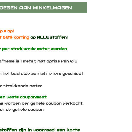
OEGEN AAN WINKELWAGEN
p = op!
t 80% korting
op ALLE stoffen!
e per strekkende meter worden
afname is 1 meter, met opties van 0,5
n het bestelde aantal meters geschiedt
per strekkende meter.
een vaste couponmaat:
ns worden per gehele coupon verkocht.
voor de gehele coupon.
stoffen zijn in voorraad: een korte