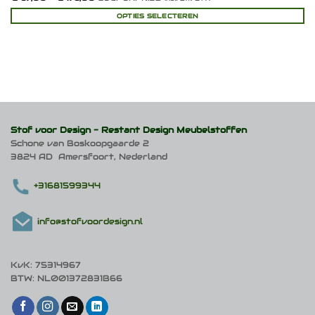
€ 67,00
tot
OPTIES SELECTEREN
€ 176,00
Dit
product
heeft
meerdere
variaties.
Deze
optie
kan
gekozen
Stof voor Design -
Restant Design Meubelstoffen
worden
Schone van Boskoopgaarde 2
op
3824 AD Amersfoort, Nederland
de
productpagina
+31681599344
info@stofvoordesign.nl
KvK: 75314967
BTW: NL001372831B66