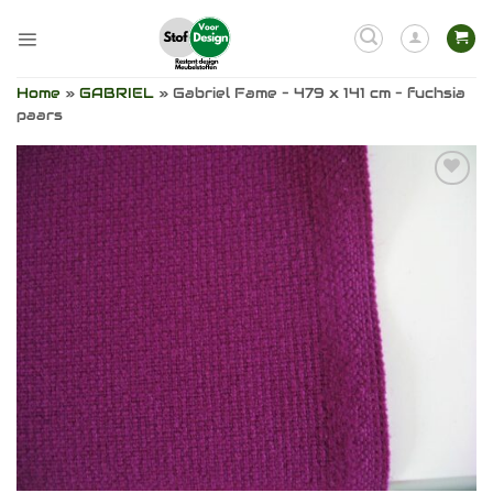
Ga
naar
inhoud
Home
»
GABRIEL
»
Gabriel Fame – 479 x 141 cm – fuchsia
paars
Toevoegen
aan
verlanglijst