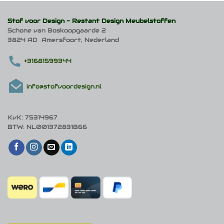
optie
kan
Stof voor Design -
Restant Design Meubelstoffen
gekozen
Schone van Boskoopgaarde 2
worden
3824 AD Amersfoort, Nederland
op
de
productpagina
+31681599344
info@stofvoordesign.nl
KvK: 75314967
BTW: NL001372831B66