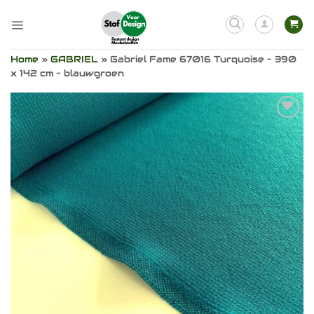
Ga
naar
inhoud
Home
»
GABRIEL
»
Gabriel Fame 67016 Turquoise – 390
x 142 cm – blauwgroen
Toevoegen
aan
verlanglijst