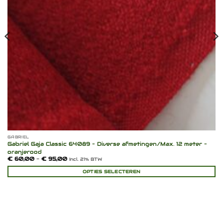
GABRIEL
Gabriel Gaja Classic 64089 – Diverse afmetingen/Max. 12 meter –
oranjerood
Prijsklasse:
€
60,00
-
€
95,00
Incl. 21% BTW
€ 60,00
tot
OPTIES SELECTEREN
€ 95,00
Dit
product
heeft
meerdere
variaties.
Deze