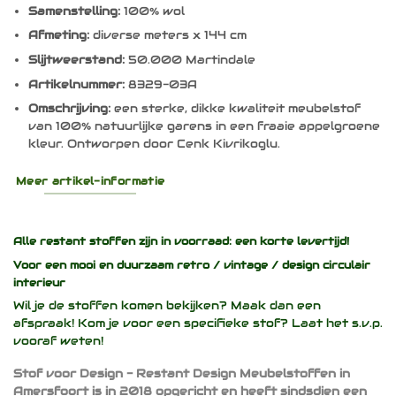
Samenstelling:
100% wol
Afmeting:
diverse meters x 144 cm
Slijtweerstand:
50.000 Martindale
Artikelnummer:
8329-03A
Omschrijving:
een sterke, dikke kwaliteit meubelstof
van 100% natuurlijke garens in een fraaie appelgroene
kleur. Ontworpen door Cenk Kivrikoglu.
Meer artikel-informatie
Alle restant stoffen zijn in voorraad: een korte levertijd!
Voor een mooi en duurzaam
retro / vintage / design
circulair
interieur
Wil je de stoffen komen bekijken? Maak dan een
afspraak! Kom je voor een specifieke stof? Laat het s.v.p.
vooraf weten!
Stof voor Design - Restant Design Meubelstoffen in
Amersfoort is in 2018 opgericht en heeft sindsdien een