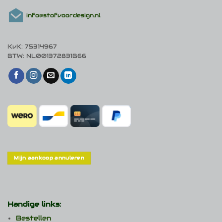
info@stofvoordesign.nl
KvK: 75314967
BTW: NL001372831B66
Mijn aankoop annuleren
Handige links:
Bestellen