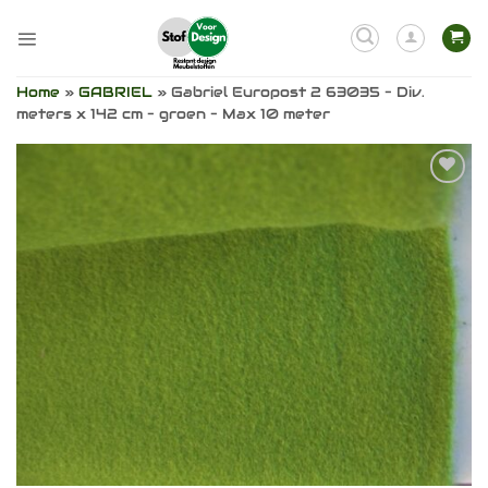
Ga
naar
inhoud
Home
»
GABRIEL
»
Gabriel Europost 2 63035 – Div.
meters x 142 cm – groen – Max 10 meter
Toevoegen
aan
verlanglijst