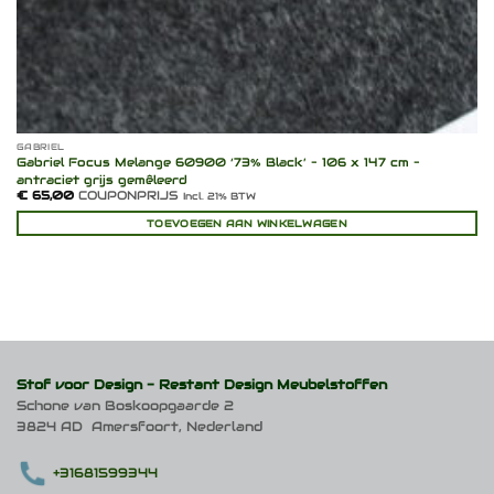
GABRIEL
Gabriel Focus Melange 60900 ‘73% Black’ – 106 x 147 cm –
antraciet grijs gemêleerd
€
65,00
COUPONPRIJS
Incl. 21% BTW
TOEVOEGEN AAN WINKELWAGEN
Stof voor Design -
Restant Design Meubelstoffen
Schone van Boskoopgaarde 2
3824 AD Amersfoort, Nederland
+31681599344