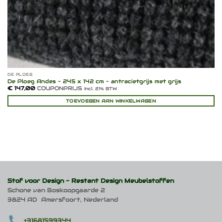
DE PLOEG
De Ploeg Andes – 245 x 142 cm – antracietgrijs met grijs
€
147,00
COUPONPRIJS
Incl. 21% BTW
TOEVOEGEN AAN WINKELWAGEN
Stof voor Design -
Restant Design Meubelstoffen
Schone van Boskoopgaarde 2
3824 AD Amersfoort, Nederland
+31681599344