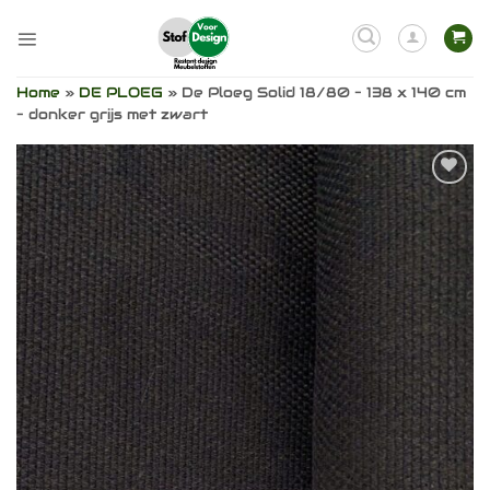
Ga
naar
inhoud
Home
»
DE PLOEG
»
De Ploeg Solid 18/80 – 138 x 140 cm
– donker grijs met zwart
Toevoegen
aan
verlanglijst