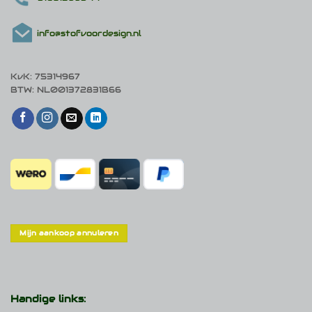
info@stofvoordesign.nl
KvK: 75314967
BTW: NL001372831B66
Mijn aankoop annuleren
Handige links: